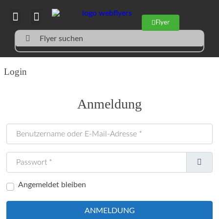
Flyer
Flyer suchen
Login
Anmeldung
Benutzername oder E-Mail-Adresse
*
Passwort
*
Angemeldet bleiben
ANMELDUNG