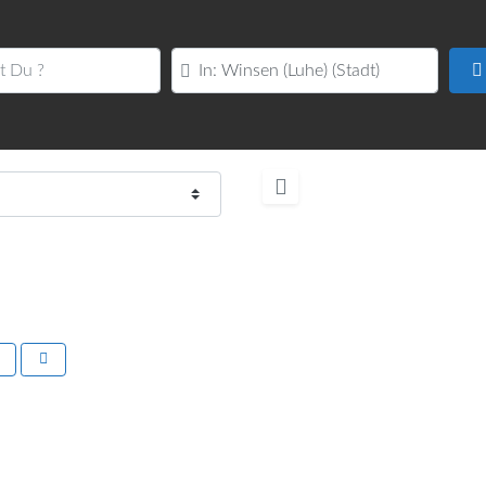
u ?
PLZ oder Ort
Nächstes