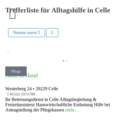
Trefferliste für Alltagshilfe in Celle
Neueste zuerst
Vorheriges
Nächste
Pflege
Hand in Hand
Westerberg 24
•
29229
Celle
01522 3371790
Ihr Betreuungsdienst in Celle Alltagsbegleitung &
Freizeitassistenz Hauswirtschaftliche Entlastung Hilfe bei
Antragstellung der Pflegekassen
mehr...