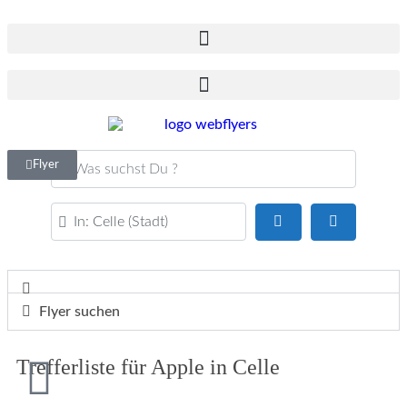
Was suchst Du ?
Flyer
PLZ oder Ort
Suchen
Advanced F
Flyer suchen
Trefferliste für Apple in Celle