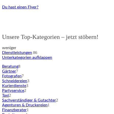
Du hast einen Flyer?
Unsere Top-Kategorien – jetzt stöbern!
weniger
86
Dienstleistungen
Unterkategorien aufklappen
8
Beratung
7
Gärtner
7
Fotografen
3
Schneidereien
3
Kurierdienste
2
Partyservice
2
Taxi
2
Sachverständiger & Gutachter
1
Agenturen & Druckereien
1
Finanzberater