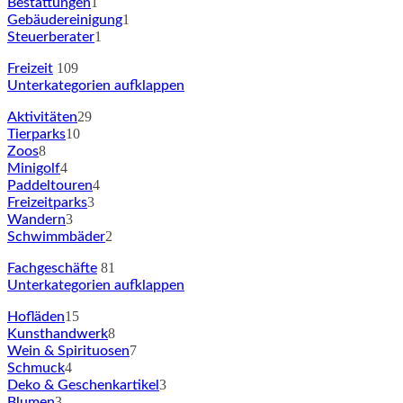
1
Bestattungen
1
Gebäudereinigung
1
Steuerberater
109
Freizeit
Unterkategorien aufklappen
29
Aktivitäten
10
Tierparks
8
Zoos
4
Minigolf
4
Paddeltouren
3
Freizeitparks
3
Wandern
2
Schwimmbäder
81
Fachgeschäfte
Unterkategorien aufklappen
15
Hofläden
8
Kunsthandwerk
7
Wein & Spirituosen
4
Schmuck
3
Deko & Geschenkartikel
3
Blumen