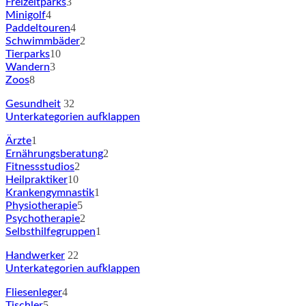
3
Freizeitparks
4
Minigolf
4
Paddeltouren
2
Schwimmbäder
10
Tierparks
3
Wandern
8
Zoos
32
Gesundheit
Unterkategorien aufklappen
1
Ärzte
2
Ernährungsberatung
2
Fitnessstudios
10
Heilpraktiker
1
Krankengymnastik
5
Physiotherapie
2
Psychotherapie
1
Selbsthilfegruppen
22
Handwerker
Unterkategorien aufklappen
4
Fliesenleger
5
Tischler