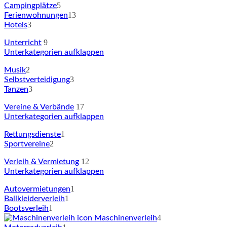
5
Campingplätze
13
Ferienwohnungen
3
Hotels
9
Unterricht
Unterkategorien aufklappen
2
Musik
3
Selbstverteidigung
3
Tanzen
17
Vereine & Verbände
Unterkategorien aufklappen
1
Rettungsdienste
2
Sportvereine
12
Verleih & Vermietung
Unterkategorien aufklappen
1
Autovermietungen
1
Ballkleiderverleih
1
Bootsverleih
4
Maschinenverleih