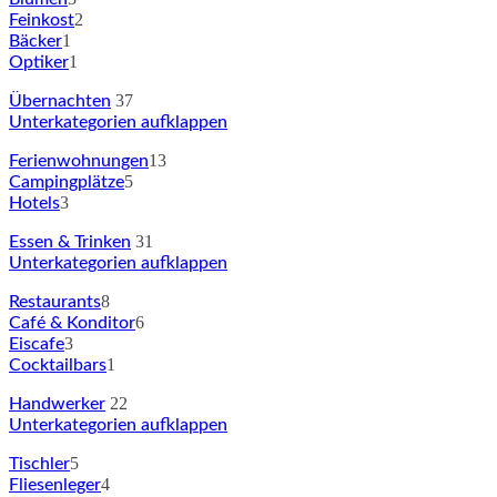
2
Feinkost
1
Bäcker
1
Optiker
37
Übernachten
Unterkategorien aufklappen
13
Ferienwohnungen
5
Campingplätze
3
Hotels
31
Essen & Trinken
Unterkategorien aufklappen
8
Restaurants
6
Café & Konditor
3
Eiscafe
1
Cocktailbars
22
Handwerker
Unterkategorien aufklappen
5
Tischler
4
Fliesenleger