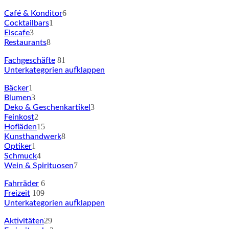
6
Café & Konditor
1
Cocktailbars
3
Eiscafe
8
Restaurants
81
Fachgeschäfte
Unterkategorien aufklappen
1
Bäcker
3
Blumen
3
Deko & Geschenkartikel
2
Feinkost
15
Hofläden
8
Kunsthandwerk
1
Optiker
4
Schmuck
7
Wein & Spirituosen
6
Fahrräder
109
Freizeit
Unterkategorien aufklappen
29
Aktivitäten