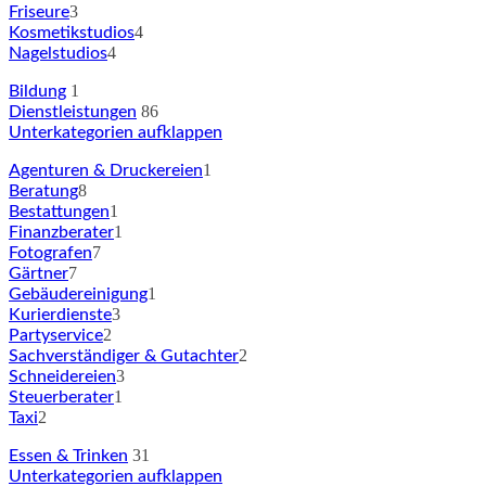
3
Friseure
4
Kosmetikstudios
4
Nagelstudios
1
Bildung
86
Dienstleistungen
Unterkategorien aufklappen
1
Agenturen & Druckereien
8
Beratung
1
Bestattungen
1
Finanzberater
7
Fotografen
7
Gärtner
1
Gebäudereinigung
3
Kurierdienste
2
Partyservice
2
Sachverständiger & Gutachter
3
Schneidereien
1
Steuerberater
2
Taxi
31
Essen & Trinken
Unterkategorien aufklappen