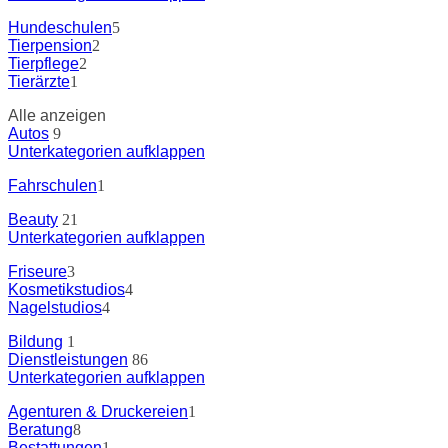
Hundeschulen
5
Tierpension
2
Tierpflege
2
Tierärzte
1
Alle anzeigen
Autos
9
Unterkategorien aufklappen
Fahrschulen
1
Beauty
21
Unterkategorien aufklappen
Friseure
3
Kosmetikstudios
4
Nagelstudios
4
Bildung
1
Dienstleistungen
86
Unterkategorien aufklappen
Agenturen & Druckereien
1
Beratung
8
Bestattungen
1