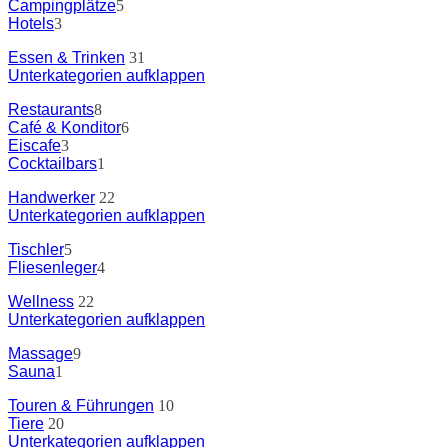
Campingplätze
5
Hotels
3
Essen & Trinken
31
Unterkategorien aufklappen
Restaurants
8
Café & Konditor
6
Eiscafe
3
Cocktailbars
1
Handwerker
22
Unterkategorien aufklappen
Tischler
5
Fliesenleger
4
Wellness
22
Unterkategorien aufklappen
Massage
9
Sauna
1
Touren & Führungen
10
Tiere
20
Unterkategorien aufklappen