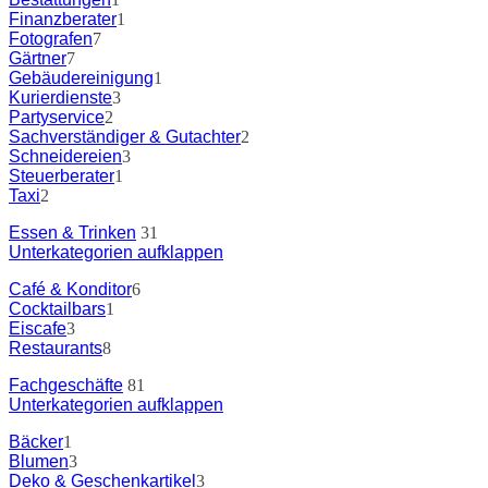
Finanzberater
1
Fotografen
7
Gärtner
7
Gebäudereinigung
1
Kurierdienste
3
Partyservice
2
Sachverständiger & Gutachter
2
Schneidereien
3
Steuerberater
1
Taxi
2
Essen & Trinken
31
Unterkategorien aufklappen
Café & Konditor
6
Cocktailbars
1
Eiscafe
3
Restaurants
8
Fachgeschäfte
81
Unterkategorien aufklappen
Bäcker
1
Blumen
3
Deko & Geschenkartikel
3