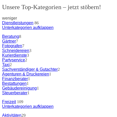
Unsere Top-Kategorien – jetzt stöbern!
weniger
Dienstleistungen
86
Unterkategorien aufklappen
Beratung
8
Gärtner
7
Fotografen
7
Schneidereien
3
Kurierdienste
3
Partyservice
2
Taxi
2
Sachverständiger & Gutachter
2
Agenturen & Druckereien
1
Finanzberater
1
Bestattungen
1
Gebäudereinigung
1
Steuerberater
1
Freizeit
109
Unterkategorien aufklappen
Aktivitäten
29