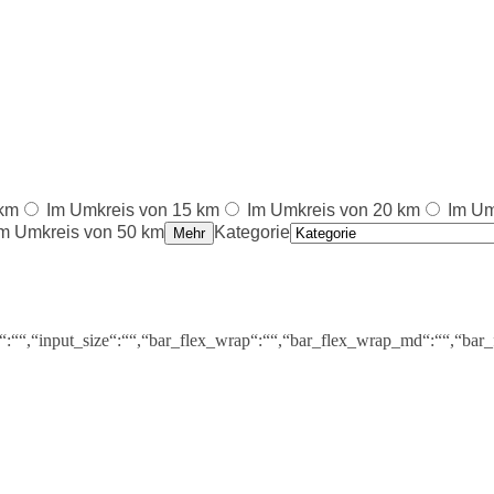
 km
Im Umkreis von 15 km
Im Umkreis von 20 km
Im Um
m Umkreis von 50 km
Kategorie
Mehr
s“:““,“input_size“:““,“bar_flex_wrap“:““,“bar_flex_wrap_md“:““,“bar