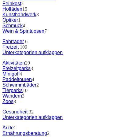
Feinkost
2
Hofläden
15
Kunsthandwerk
8
Optiker
1
Schmuck
4
Wein & Spirituosen
7
Fahrräder
6
Freizeit
109
Unterkategorien aufklappen
Aktivitäten
29
Freizeitparks
3
Minigolf
4
Paddeltouren
4
Schwimmbäder
2
Tierparks
10
Wandern
3
Zoos
8
Gesundheit
32
Unterkategorien aufklappen
Ärzte
1
Ernährungsberatung
2