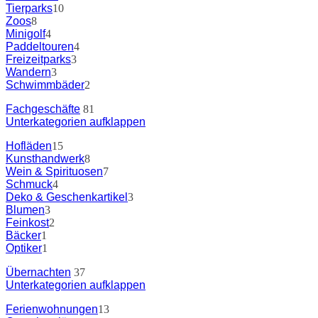
Tierparks
10
Zoos
8
Minigolf
4
Paddeltouren
4
Freizeitparks
3
Wandern
3
Schwimmbäder
2
Fachgeschäfte
81
Unterkategorien aufklappen
Hofläden
15
Kunsthandwerk
8
Wein & Spirituosen
7
Schmuck
4
Deko & Geschenkartikel
3
Blumen
3
Feinkost
2
Bäcker
1
Optiker
1
Übernachten
37
Unterkategorien aufklappen
Ferienwohnungen
13