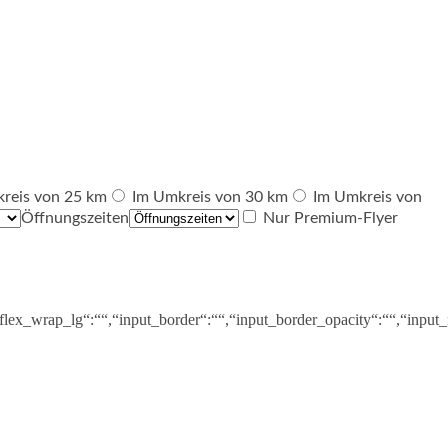
reis von 25 km
Im Umkreis von 30 km
Im Umkreis von
Öffnungszeiten
Nur Premium-Flyer
_flex_wrap_lg“:““,“input_border“:““,“input_border_opacity“:““,“inpu