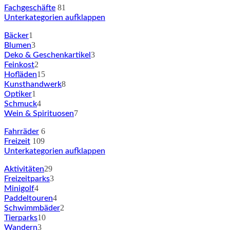
81
Fachgeschäfte
Unterkategorien aufklappen
1
Bäcker
3
Blumen
3
Deko & Geschenkartikel
2
Feinkost
15
Hofläden
8
Kunsthandwerk
1
Optiker
4
Schmuck
7
Wein & Spirituosen
6
Fahrräder
109
Freizeit
Unterkategorien aufklappen
29
Aktivitäten
3
Freizeitparks
4
Minigolf
4
Paddeltouren
2
Schwimmbäder
10
Tierparks
3
Wandern