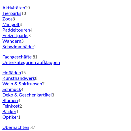
29
Aktivitäten
10
Tierparks
8
Zoos
4
Minigolf
4
Paddeltouren
3
Freizeitparks
3
Wandern
2
Schwimmbäder
81
Fachgeschäfte
Unterkategorien aufklappen
15
Hofläden
8
Kunsthandwerk
7
Wein & Spirituosen
4
Schmuck
3
Deko & Geschenkartikel
3
Blumen
2
Feinkost
1
Bäcker
1
Optiker
37
Übernachten