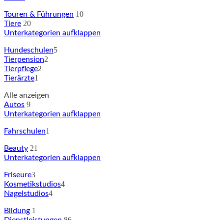
10
Touren & Führungen
20
Tiere
Unterkategorien aufklappen
5
Hundeschulen
2
Tierpension
2
Tierpflege
1
Tierärzte
Alle anzeigen
9
Autos
Unterkategorien aufklappen
1
Fahrschulen
21
Beauty
Unterkategorien aufklappen
3
Friseure
4
Kosmetikstudios
4
Nagelstudios
1
Bildung
86