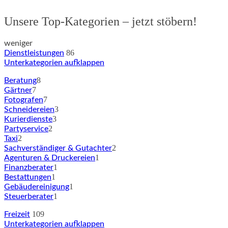
Unsere Top-Kategorien – jetzt stöbern!
weniger
86
Dienstleistungen
Unterkategorien aufklappen
8
Beratung
7
Gärtner
7
Fotografen
3
Schneidereien
3
Kurierdienste
2
Partyservice
2
Taxi
2
Sachverständiger & Gutachter
1
Agenturen & Druckereien
1
Finanzberater
1
Bestattungen
1
Gebäudereinigung
1
Steuerberater
109
Freizeit
Unterkategorien aufklappen