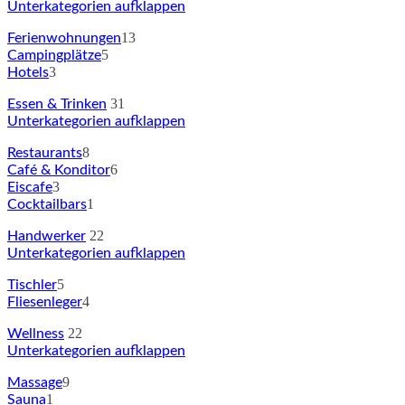
Unterkategorien aufklappen
13
Ferienwohnungen
5
Campingplätze
3
Hotels
31
Essen & Trinken
Unterkategorien aufklappen
8
Restaurants
6
Café & Konditor
3
Eiscafe
1
Cocktailbars
22
Handwerker
Unterkategorien aufklappen
5
Tischler
4
Fliesenleger
22
Wellness
Unterkategorien aufklappen
9
Massage
1
Sauna