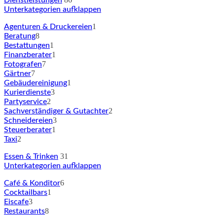
Dienstleistungen
Unterkategorien aufklappen
1
Agenturen & Druckereien
8
Beratung
1
Bestattungen
1
Finanzberater
7
Fotografen
7
Gärtner
1
Gebäudereinigung
3
Kurierdienste
2
Partyservice
2
Sachverständiger & Gutachter
3
Schneidereien
1
Steuerberater
2
Taxi
31
Essen & Trinken
Unterkategorien aufklappen
6
Café & Konditor
1
Cocktailbars
3
Eiscafe
8
Restaurants