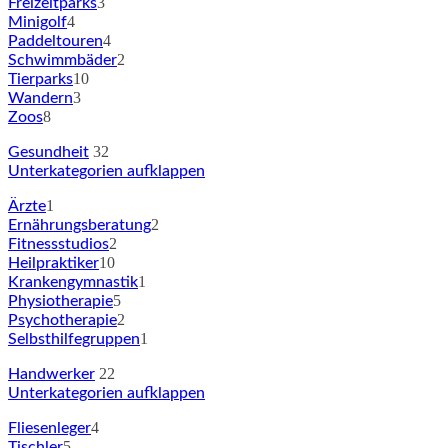
3
Freizeitparks
4
Minigolf
4
Paddeltouren
2
Schwimmbäder
10
Tierparks
3
Wandern
8
Zoos
32
Gesundheit
Unterkategorien aufklappen
1
Ärzte
2
Ernährungsberatung
2
Fitnessstudios
10
Heilpraktiker
1
Krankengymnastik
5
Physiotherapie
2
Psychotherapie
1
Selbsthilfegruppen
22
Handwerker
Unterkategorien aufklappen
4
Fliesenleger
5
Tischler