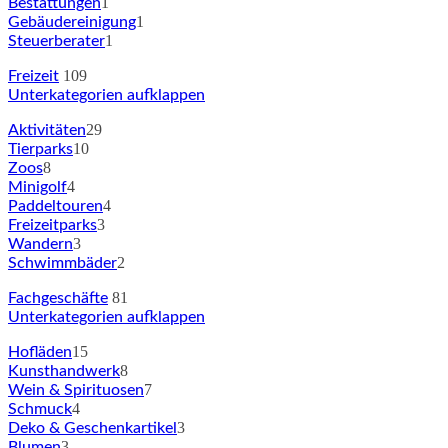
1
Bestattungen
1
Gebäudereinigung
1
Steuerberater
109
Freizeit
Unterkategorien aufklappen
29
Aktivitäten
10
Tierparks
8
Zoos
4
Minigolf
4
Paddeltouren
3
Freizeitparks
3
Wandern
2
Schwimmbäder
81
Fachgeschäfte
Unterkategorien aufklappen
15
Hofläden
8
Kunsthandwerk
7
Wein & Spirituosen
4
Schmuck
3
Deko & Geschenkartikel
3
Blumen