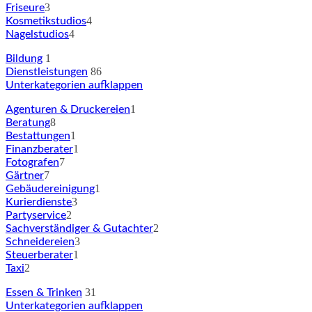
3
Friseure
4
Kosmetikstudios
4
Nagelstudios
1
Bildung
86
Dienstleistungen
Unterkategorien aufklappen
1
Agenturen & Druckereien
8
Beratung
1
Bestattungen
1
Finanzberater
7
Fotografen
7
Gärtner
1
Gebäudereinigung
3
Kurierdienste
2
Partyservice
2
Sachverständiger & Gutachter
3
Schneidereien
1
Steuerberater
2
Taxi
31
Essen & Trinken
Unterkategorien aufklappen