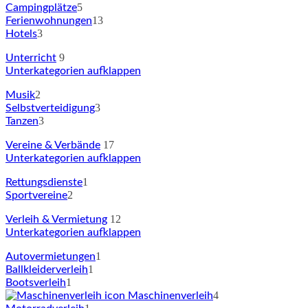
5
Campingplätze
13
Ferienwohnungen
3
Hotels
9
Unterricht
Unterkategorien aufklappen
2
Musik
3
Selbstverteidigung
3
Tanzen
17
Vereine & Verbände
Unterkategorien aufklappen
1
Rettungsdienste
2
Sportvereine
12
Verleih & Vermietung
Unterkategorien aufklappen
1
Autovermietungen
1
Ballkleiderverleih
1
Bootsverleih
4
Maschinenverleih