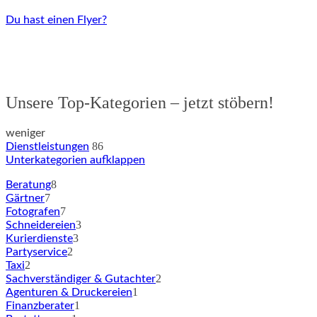
Du hast einen Flyer?
Unsere Top-Kategorien – jetzt stöbern!
weniger
86
Dienstleistungen
Unterkategorien aufklappen
8
Beratung
7
Gärtner
7
Fotografen
3
Schneidereien
3
Kurierdienste
2
Partyservice
2
Taxi
2
Sachverständiger & Gutachter
1
Agenturen & Druckereien
1
Finanzberater