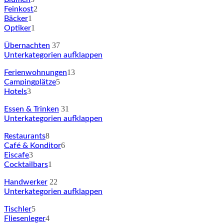
2
Feinkost
1
Bäcker
1
Optiker
37
Übernachten
Unterkategorien aufklappen
13
Ferienwohnungen
5
Campingplätze
3
Hotels
31
Essen & Trinken
Unterkategorien aufklappen
8
Restaurants
6
Café & Konditor
3
Eiscafe
1
Cocktailbars
22
Handwerker
Unterkategorien aufklappen
5
Tischler
4
Fliesenleger