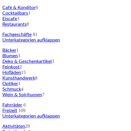
6
Café & Konditor
1
Cocktailbars
3
Eiscafe
8
Restaurants
81
Fachgeschäfte
Unterkategorien aufklappen
1
Bäcker
3
Blumen
3
Deko & Geschenkartikel
2
Feinkost
15
Hofläden
8
Kunsthandwerk
1
Optiker
4
Schmuck
7
Wein & Spirituosen
6
Fahrräder
109
Freizeit
Unterkategorien aufklappen
29
Aktivitäten