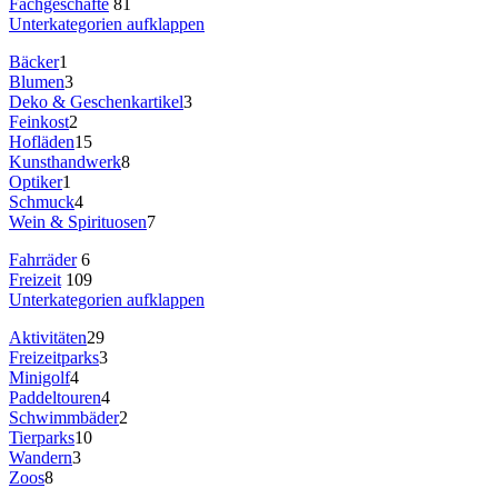
Fachgeschäfte
81
Unterkategorien aufklappen
Bäcker
1
Blumen
3
Deko & Geschenkartikel
3
Feinkost
2
Hofläden
15
Kunsthandwerk
8
Optiker
1
Schmuck
4
Wein & Spirituosen
7
Fahrräder
6
Freizeit
109
Unterkategorien aufklappen
Aktivitäten
29
Freizeitparks
3
Minigolf
4
Paddeltouren
4
Schwimmbäder
2
Tierparks
10
Wandern
3
Zoos
8