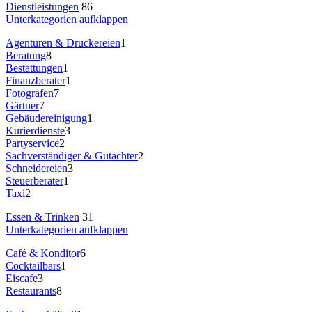
Dienstleistungen
86
Unterkategorien aufklappen
Agenturen & Druckereien
1
Beratung
8
Bestattungen
1
Finanzberater
1
Fotografen
7
Gärtner
7
Gebäudereinigung
1
Kurierdienste
3
Partyservice
2
Sachverständiger & Gutachter
2
Schneidereien
3
Steuerberater
1
Taxi
2
Essen & Trinken
31
Unterkategorien aufklappen
Café & Konditor
6
Cocktailbars
1
Eiscafe
3
Restaurants
8