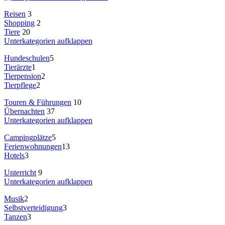
Reisen
3
Shopping
2
Tiere
20
Unterkategorien aufklappen
Hundeschulen
5
Tierärzte
1
Tierpension
2
Tierpflege
2
Touren & Führungen
10
Übernachten
37
Unterkategorien aufklappen
Campingplätze
5
Ferienwohnungen
13
Hotels
3
Unterricht
9
Unterkategorien aufklappen
Musik
2
Selbstverteidigung
3
Tanzen
3