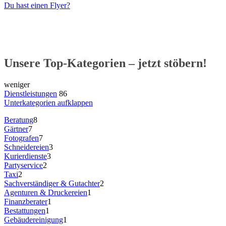
Du hast einen Flyer?
Unsere Top-Kategorien – jetzt stöbern!
weniger
Dienstleistungen
86
Unterkategorien aufklappen
Beratung
8
Gärtner
7
Fotografen
7
Schneidereien
3
Kurierdienste
3
Partyservice
2
Taxi
2
Sachverständiger & Gutachter
2
Agenturen & Druckereien
1
Finanzberater
1
Bestattungen
1
Gebäudereinigung
1