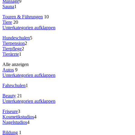
Massage
9
Sauna
1
Touren & Führungen
10
Tiere
20
Unterkategorien aufklappen
Hundeschulen
5
Tierpension
2
Tierpflege
2
Tierärzte
1
Alle anzeigen
Autos
9
Unterkategorien aufklappen
Fahrschulen
1
Beauty
21
Unterkategorien aufklappen
Friseure
3
Kosmetikstudios
4
Nagelstudios
4
Bildung
1