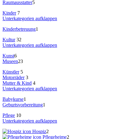
Raumausstatter
5
Kinder
7
Unterkategorien aufklappen
Kinderbetreuung
1
Kultur
32
Unterkategorien aufklappen
Kunst
6
Museen
23
Künstler
5
Motorräder
3
Mutter & Kind
4
Unterkategorien aufklappen
Babykurse
1
Geburtsvorbereitung
1
Pflege
10
Unterkategorien aufklappen
Hospiz
2
Pflegeheime
2