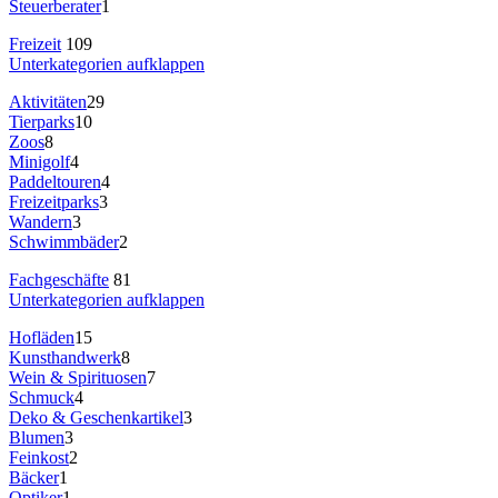
Steuerberater
1
Freizeit
109
Unterkategorien aufklappen
Aktivitäten
29
Tierparks
10
Zoos
8
Minigolf
4
Paddeltouren
4
Freizeitparks
3
Wandern
3
Schwimmbäder
2
Fachgeschäfte
81
Unterkategorien aufklappen
Hofläden
15
Kunsthandwerk
8
Wein & Spirituosen
7
Schmuck
4
Deko & Geschenkartikel
3
Blumen
3
Feinkost
2
Bäcker
1
Optiker
1