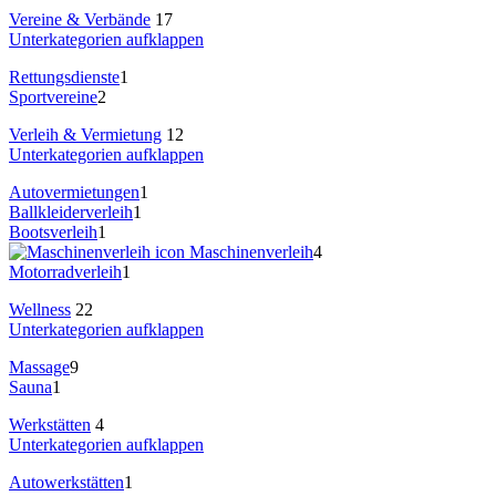
Vereine & Verbände
17
Unterkategorien aufklappen
Rettungsdienste
1
Sportvereine
2
Verleih & Vermietung
12
Unterkategorien aufklappen
Autovermietungen
1
Ballkleiderverleih
1
Bootsverleih
1
Maschinenverleih
4
Motorradverleih
1
Wellness
22
Unterkategorien aufklappen
Massage
9
Sauna
1
Werkstätten
4
Unterkategorien aufklappen
Autowerkstätten
1