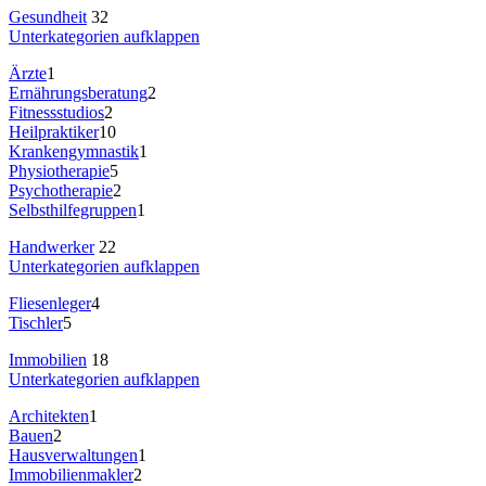
Gesundheit
32
Unterkategorien aufklappen
Ärzte
1
Ernährungsberatung
2
Fitnessstudios
2
Heilpraktiker
10
Krankengymnastik
1
Physiotherapie
5
Psychotherapie
2
Selbsthilfegruppen
1
Handwerker
22
Unterkategorien aufklappen
Fliesenleger
4
Tischler
5
Immobilien
18
Unterkategorien aufklappen
Architekten
1
Bauen
2
Hausverwaltungen
1
Immobilienmakler
2