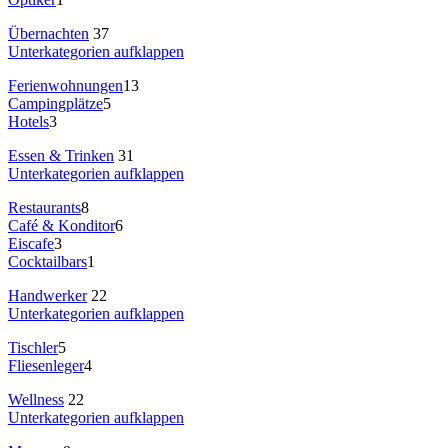
Übernachten
37
Unterkategorien aufklappen
Ferienwohnungen
13
Campingplätze
5
Hotels
3
Essen & Trinken
31
Unterkategorien aufklappen
Restaurants
8
Café & Konditor
6
Eiscafe
3
Cocktailbars
1
Handwerker
22
Unterkategorien aufklappen
Tischler
5
Fliesenleger
4
Wellness
22
Unterkategorien aufklappen