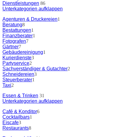
Dienstleistungen
86
Unterkategorien aufklappen
Agenturen & Druckereien
1
Beratung
8
Bestattungen
1
Finanzberater
1
Fotografen
7
Gärtner
7
Gebäudereinigung
1
Kurierdienste
3
Partyservice
2
Sachverständiger & Gutachter
2
Schneidereien
3
Steuerberater
1
Taxi
2
Essen & Trinken
31
Unterkategorien aufklappen
Café & Konditor
6
Cocktailbars
1
Eiscafe
3
Restaurants
8