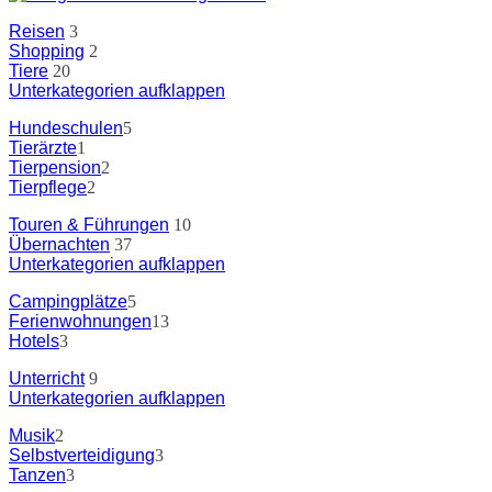
Reisen
3
Shopping
2
Tiere
20
Unterkategorien aufklappen
Hundeschulen
5
Tierärzte
1
Tierpension
2
Tierpflege
2
Touren & Führungen
10
Übernachten
37
Unterkategorien aufklappen
Campingplätze
5
Ferienwohnungen
13
Hotels
3
Unterricht
9
Unterkategorien aufklappen
Musik
2
Selbstverteidigung
3
Tanzen
3