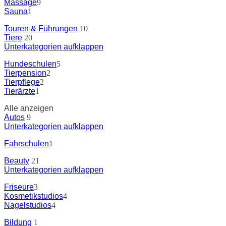
Massage
9
Sauna
1
Touren & Führungen
10
Tiere
20
Unterkategorien aufklappen
Hundeschulen
5
Tierpension
2
Tierpflege
2
Tierärzte
1
Alle anzeigen
Autos
9
Unterkategorien aufklappen
Fahrschulen
1
Beauty
21
Unterkategorien aufklappen
Friseure
3
Kosmetikstudios
4
Nagelstudios
4
Bildung
1