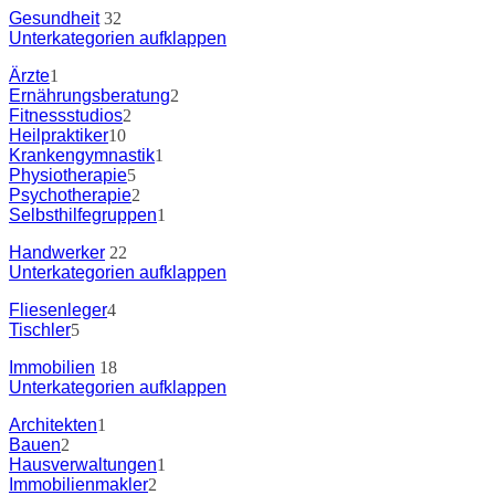
Gesundheit
32
Unterkategorien aufklappen
Ärzte
1
Ernährungsberatung
2
Fitnessstudios
2
Heilpraktiker
10
Krankengymnastik
1
Physiotherapie
5
Psychotherapie
2
Selbsthilfegruppen
1
Handwerker
22
Unterkategorien aufklappen
Fliesenleger
4
Tischler
5
Immobilien
18
Unterkategorien aufklappen
Architekten
1
Bauen
2
Hausverwaltungen
1
Immobilienmakler
2