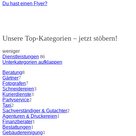
Du hast einen Flyer?
Unsere Top-Kategorien – jetzt stöbern!
weniger
Dienstleistungen
86
Unterkategorien aufklappen
Beratung
8
Gärtner
7
Fotografen
7
Schneidereien
3
Kurierdienste
3
Partyservice
2
Taxi
2
Sachverständiger & Gutachter
2
Agenturen & Druckereien
1
Finanzberater
1
Bestattungen
1
Gebäudereinigung
1