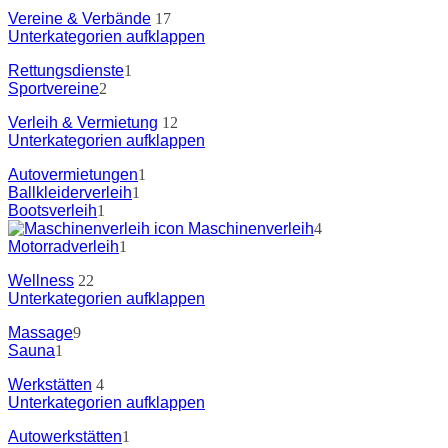
Vereine & Verbände
17
Unterkategorien aufklappen
Rettungsdienste
1
Sportvereine
2
Verleih & Vermietung
12
Unterkategorien aufklappen
Autovermietungen
1
Ballkleiderverleih
1
Bootsverleih
1
Maschinenverleih
4
Motorradverleih
1
Wellness
22
Unterkategorien aufklappen
Massage
9
Sauna
1
Werkstätten
4
Unterkategorien aufklappen
Autowerkstätten
1