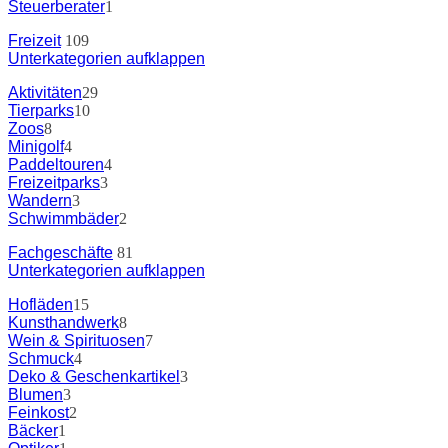
Steuerberater
1
Freizeit
109
Unterkategorien aufklappen
Aktivitäten
29
Tierparks
10
Zoos
8
Minigolf
4
Paddeltouren
4
Freizeitparks
3
Wandern
3
Schwimmbäder
2
Fachgeschäfte
81
Unterkategorien aufklappen
Hofläden
15
Kunsthandwerk
8
Wein & Spirituosen
7
Schmuck
4
Deko & Geschenkartikel
3
Blumen
3
Feinkost
2
Bäcker
1