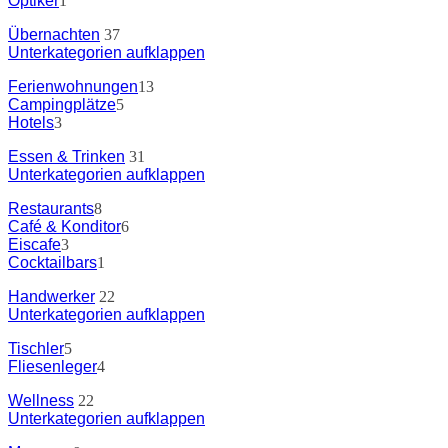
Optiker
1
Übernachten
37
Unterkategorien aufklappen
Ferienwohnungen
13
Campingplätze
5
Hotels
3
Essen & Trinken
31
Unterkategorien aufklappen
Restaurants
8
Café & Konditor
6
Eiscafe
3
Cocktailbars
1
Handwerker
22
Unterkategorien aufklappen
Tischler
5
Fliesenleger
4
Wellness
22
Unterkategorien aufklappen