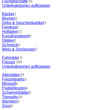
Fachgeschäfte
81
Unterkategorien aufklappen
Bäcker
1
Blumen
3
Deko & Geschenkartikel
3
Feinkost
2
Hofläden
15
Kunsthandwerk
8
Optiker
1
Schmuck
4
Wein & Spirituosen
7
Fahrräder
6
Freizeit
109
Unterkategorien aufklappen
Aktivitäten
29
Freizeitparks
3
Minigolf
4
Paddeltouren
4
Schwimmbäder
2
Tierparks
10
Wandern
3
Zoos
8