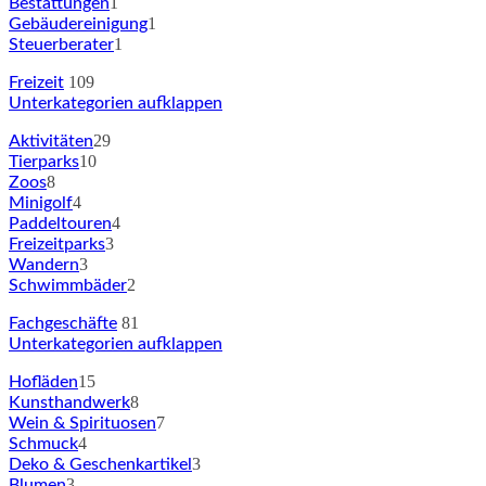
1
Bestattungen
1
Gebäudereinigung
1
Steuerberater
109
Freizeit
Unterkategorien aufklappen
29
Aktivitäten
10
Tierparks
8
Zoos
4
Minigolf
4
Paddeltouren
3
Freizeitparks
3
Wandern
2
Schwimmbäder
81
Fachgeschäfte
Unterkategorien aufklappen
15
Hofläden
8
Kunsthandwerk
7
Wein & Spirituosen
4
Schmuck
3
Deko & Geschenkartikel
3
Blumen