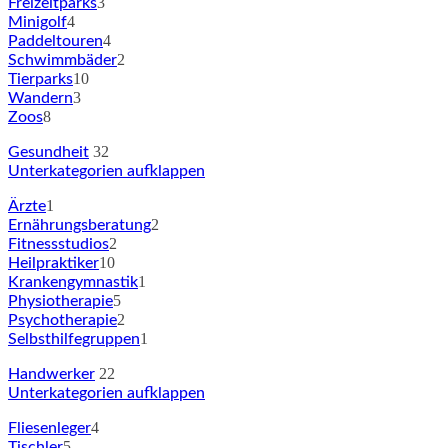
3
Freizeitparks
4
Minigolf
4
Paddeltouren
2
Schwimmbäder
10
Tierparks
3
Wandern
8
Zoos
32
Gesundheit
Unterkategorien aufklappen
1
Ärzte
2
Ernährungsberatung
2
Fitnessstudios
10
Heilpraktiker
1
Krankengymnastik
5
Physiotherapie
2
Psychotherapie
1
Selbsthilfegruppen
22
Handwerker
Unterkategorien aufklappen
4
Fliesenleger
5
Tischler