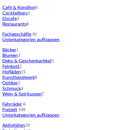
6
Café & Konditor
1
Cocktailbars
3
Eiscafe
8
Restaurants
81
Fachgeschäfte
Unterkategorien aufklappen
1
Bäcker
3
Blumen
3
Deko & Geschenkartikel
2
Feinkost
15
Hofläden
8
Kunsthandwerk
1
Optiker
4
Schmuck
7
Wein & Spirituosen
6
Fahrräder
109
Freizeit
Unterkategorien aufklappen
29
Aktivitäten