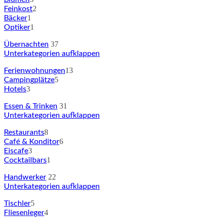
2
Feinkost
1
Bäcker
1
Optiker
37
Übernachten
Unterkategorien aufklappen
13
Ferienwohnungen
5
Campingplätze
3
Hotels
31
Essen & Trinken
Unterkategorien aufklappen
8
Restaurants
6
Café & Konditor
3
Eiscafe
1
Cocktailbars
22
Handwerker
Unterkategorien aufklappen
5
Tischler
4
Fliesenleger