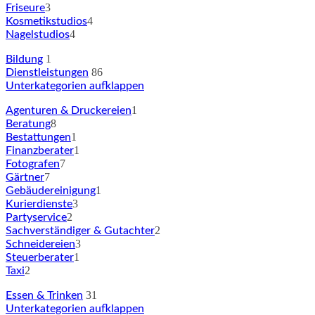
3
Friseure
4
Kosmetikstudios
4
Nagelstudios
1
Bildung
86
Dienstleistungen
Unterkategorien aufklappen
1
Agenturen & Druckereien
8
Beratung
1
Bestattungen
1
Finanzberater
7
Fotografen
7
Gärtner
1
Gebäudereinigung
3
Kurierdienste
2
Partyservice
2
Sachverständiger & Gutachter
3
Schneidereien
1
Steuerberater
2
Taxi
31
Essen & Trinken
Unterkategorien aufklappen