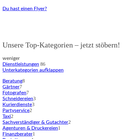
Du hast einen Flyer?
Unsere Top-Kategorien – jetzt stöbern!
weniger
86
Dienstleistungen
Unterkategorien aufklappen
8
Beratung
7
Gärtner
7
Fotografen
3
Schneidereien
3
Kurierdienste
2
Partyservice
2
Taxi
2
Sachverständiger & Gutachter
1
Agenturen & Druckereien
1
Finanzberater