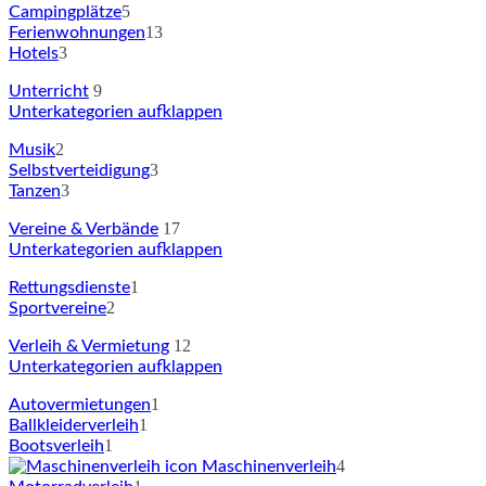
5
Campingplätze
13
Ferienwohnungen
3
Hotels
9
Unterricht
Unterkategorien aufklappen
2
Musik
3
Selbstverteidigung
3
Tanzen
17
Vereine & Verbände
Unterkategorien aufklappen
1
Rettungsdienste
2
Sportvereine
12
Verleih & Vermietung
Unterkategorien aufklappen
1
Autovermietungen
1
Ballkleiderverleih
1
Bootsverleih
4
Maschinenverleih