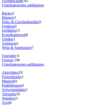
Fachgeschäfte
81
Unterkategorien aufklappen
Bäcker
1
Blumen
3
Deko & Geschenkartikel
3
Feinkost
2
Hofläden
15
Kunsthandwerk
8
Optiker
1
Schmuck
4
Wein & Spirituosen
7
Fahrräder
6
Freizeit
109
Unterkategorien aufklappen
Aktivitäten
29
Freizeitparks
3
Minigolf
4
Paddeltouren
4
Schwimmbäder
2
Tierparks
10
Wandern
3
Zoos
8