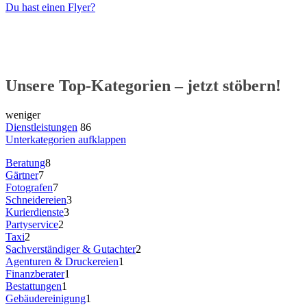
Du hast einen Flyer?
Unsere Top-Kategorien – jetzt stöbern!
weniger
Dienstleistungen
86
Unterkategorien aufklappen
Beratung
8
Gärtner
7
Fotografen
7
Schneidereien
3
Kurierdienste
3
Partyservice
2
Taxi
2
Sachverständiger & Gutachter
2
Agenturen & Druckereien
1
Finanzberater
1
Bestattungen
1
Gebäudereinigung
1