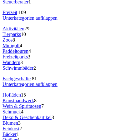
Steuerberater
1
Freizeit
109
Unterkategorien aufklappen
Aktivitäten
29
Tierparks
10
Zoos
8
Minigolf
4
Paddeltouren
4
Freizeitparks
3
Wandern
3
Schwimmbäder
2
Fachgeschäfte
81
Unterkategorien aufklappen
Hofläden
15
Kunsthandwerk
8
Wein & Spirituosen
7
Schmuck
4
Deko & Geschenkartikel
3
Blumen
3
Feinkost
2
Bäcker
1
Optiker
1