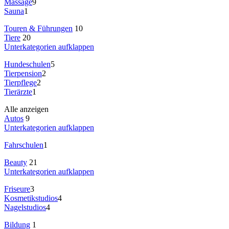
Massage
9
Sauna
1
Touren & Führungen
10
Tiere
20
Unterkategorien aufklappen
Hundeschulen
5
Tierpension
2
Tierpflege
2
Tierärzte
1
Alle anzeigen
Autos
9
Unterkategorien aufklappen
Fahrschulen
1
Beauty
21
Unterkategorien aufklappen
Friseure
3
Kosmetikstudios
4
Nagelstudios
4
Bildung
1