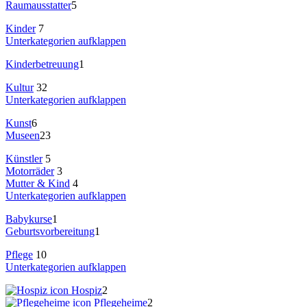
Raumausstatter
5
Kinder
7
Unterkategorien aufklappen
Kinderbetreuung
1
Kultur
32
Unterkategorien aufklappen
Kunst
6
Museen
23
Künstler
5
Motorräder
3
Mutter & Kind
4
Unterkategorien aufklappen
Babykurse
1
Geburtsvorbereitung
1
Pflege
10
Unterkategorien aufklappen
Hospiz
2
Pflegeheime
2