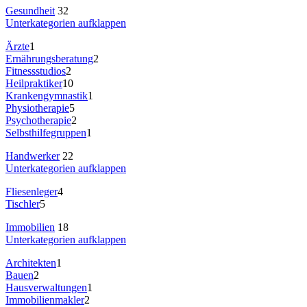
Gesundheit
32
Unterkategorien aufklappen
Ärzte
1
Ernährungsberatung
2
Fitnessstudios
2
Heilpraktiker
10
Krankengymnastik
1
Physiotherapie
5
Psychotherapie
2
Selbsthilfegruppen
1
Handwerker
22
Unterkategorien aufklappen
Fliesenleger
4
Tischler
5
Immobilien
18
Unterkategorien aufklappen
Architekten
1
Bauen
2
Hausverwaltungen
1
Immobilienmakler
2