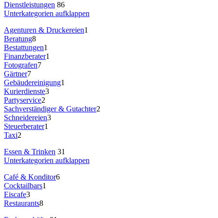
Dienstleistungen
86
Unterkategorien aufklappen
Agenturen & Druckereien
1
Beratung
8
Bestattungen
1
Finanzberater
1
Fotografen
7
Gärtner
7
Gebäudereinigung
1
Kurierdienste
3
Partyservice
2
Sachverständiger & Gutachter
2
Schneidereien
3
Steuerberater
1
Taxi
2
Essen & Trinken
31
Unterkategorien aufklappen
Café & Konditor
6
Cocktailbars
1
Eiscafe
3
Restaurants
8