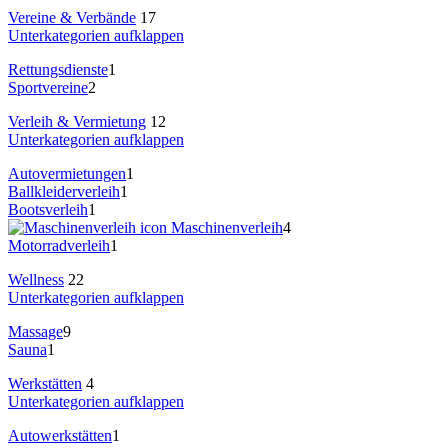
Vereine & Verbände
17
Unterkategorien aufklappen
Rettungsdienste
1
Sportvereine
2
Verleih & Vermietung
12
Unterkategorien aufklappen
Autovermietungen
1
Ballkleiderverleih
1
Bootsverleih
1
Maschinenverleih
4
Motorradverleih
1
Wellness
22
Unterkategorien aufklappen
Massage
9
Sauna
1
Werkstätten
4
Unterkategorien aufklappen
Autowerkstätten
1