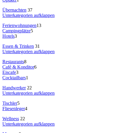
Übernachten
37
Unterkategorien aufklappen
Ferienwohnungen
13
Campingplätze
5
Hotels
3
Essen & Trinken
31
Unterkategorien aufklappen
Restaurants
8
Café & Konditor
6
Eiscafe
3
Cocktailbars
1
Handwerker
22
Unterkategorien aufklappen
Tischler
5
Fliesenleger
4
Wellness
22
Unterkategorien aufklappen