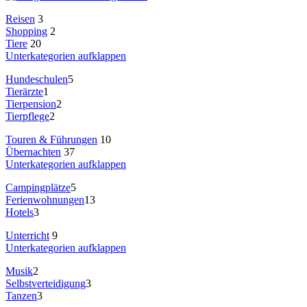
Reisen
3
Shopping
2
Tiere
20
Unterkategorien aufklappen
Hundeschulen
5
Tierärzte
1
Tierpension
2
Tierpflege
2
Touren & Führungen
10
Übernachten
37
Unterkategorien aufklappen
Campingplätze
5
Ferienwohnungen
13
Hotels
3
Unterricht
9
Unterkategorien aufklappen
Musik
2
Selbstverteidigung
3
Tanzen
3