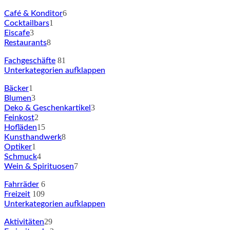
6
Café & Konditor
1
Cocktailbars
3
Eiscafe
8
Restaurants
81
Fachgeschäfte
Unterkategorien aufklappen
1
Bäcker
3
Blumen
3
Deko & Geschenkartikel
2
Feinkost
15
Hofläden
8
Kunsthandwerk
1
Optiker
4
Schmuck
7
Wein & Spirituosen
6
Fahrräder
109
Freizeit
Unterkategorien aufklappen
29
Aktivitäten