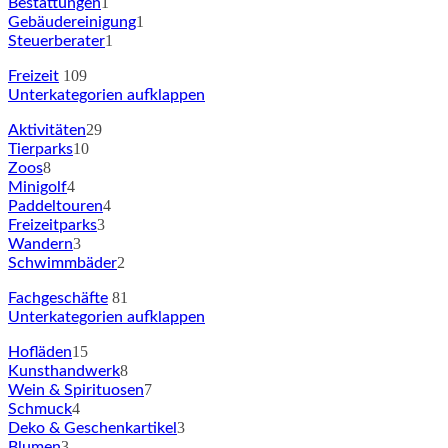
1
Bestattungen
1
Gebäudereinigung
1
Steuerberater
109
Freizeit
Unterkategorien aufklappen
29
Aktivitäten
10
Tierparks
8
Zoos
4
Minigolf
4
Paddeltouren
3
Freizeitparks
3
Wandern
2
Schwimmbäder
81
Fachgeschäfte
Unterkategorien aufklappen
15
Hofläden
8
Kunsthandwerk
7
Wein & Spirituosen
4
Schmuck
3
Deko & Geschenkartikel
3
Blumen