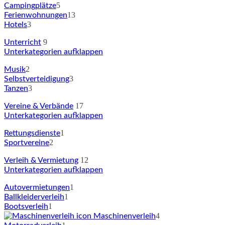
5
Campingplätze
13
Ferienwohnungen
3
Hotels
9
Unterricht
Unterkategorien aufklappen
2
Musik
3
Selbstverteidigung
3
Tanzen
17
Vereine & Verbände
Unterkategorien aufklappen
1
Rettungsdienste
2
Sportvereine
12
Verleih & Vermietung
Unterkategorien aufklappen
1
Autovermietungen
1
Ballkleiderverleih
1
Bootsverleih
4
Maschinenverleih