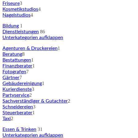
3
Friseure
4
Kosmetikstudios
4
Nagelstudios
1
Bildung
86
Dienstleistungen
Unterkategorien aufklappen
1
Agenturen & Druckereien
8
Beratung
1
Bestattungen
1
Finanzberater
7
Fotografen
7
Gärtner
1
Gebäudereinigung
3
Kurierdienste
2
Partyservice
2
Sachverständiger & Gutachter
3
Schneidereien
1
Steuerberater
2
Taxi
31
Essen & Trinken
Unterkategorien aufklappen