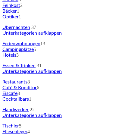
2
Feinkost
1
Bäcker
1
Optiker
37
Übernachten
Unterkategorien aufklappen
13
Ferienwohnungen
5
Campingplätze
3
Hotels
31
Essen & Trinken
Unterkategorien aufklappen
8
Restaurants
6
Café & Konditor
3
Eiscafe
1
Cocktailbars
22
Handwerker
Unterkategorien aufklappen
5
Tischler
4
Fliesenleger