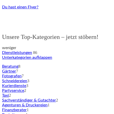
Du hast einen Flyer?
Unsere Top-Kategorien – jetzt stöbern!
weniger
86
Dienstleistungen
Unterkategorien aufklappen
8
Beratung
7
Gärtner
7
Fotografen
3
Schneidereien
3
Kurierdienste
2
Partyservice
2
Taxi
2
Sachverständiger & Gutachter
1
Agenturen & Druckereien
1
Finanzberater