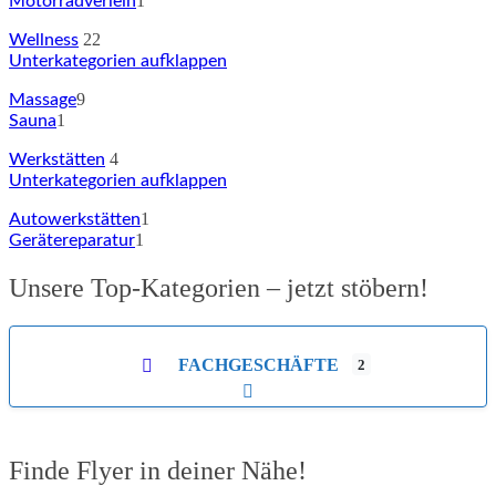
1
Motorradverleih
22
Wellness
Unterkategorien aufklappen
9
Massage
1
Sauna
4
Werkstätten
Unterkategorien aufklappen
1
Autowerkstätten
1
Gerätereparatur
Unsere Top-Kategorien – jetzt stöbern!
FACHGESCHÄFTE
2
Unterkategorien aufklappen
Finde Flyer in deiner Nähe!