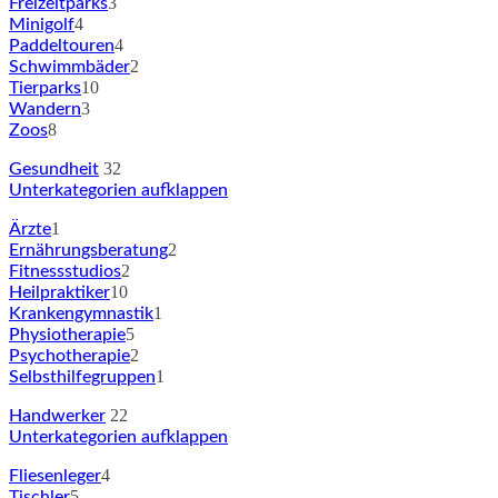
3
Freizeitparks
4
Minigolf
4
Paddeltouren
2
Schwimmbäder
10
Tierparks
3
Wandern
8
Zoos
32
Gesundheit
Unterkategorien aufklappen
1
Ärzte
2
Ernährungsberatung
2
Fitnessstudios
10
Heilpraktiker
1
Krankengymnastik
5
Physiotherapie
2
Psychotherapie
1
Selbsthilfegruppen
22
Handwerker
Unterkategorien aufklappen
4
Fliesenleger
5
Tischler