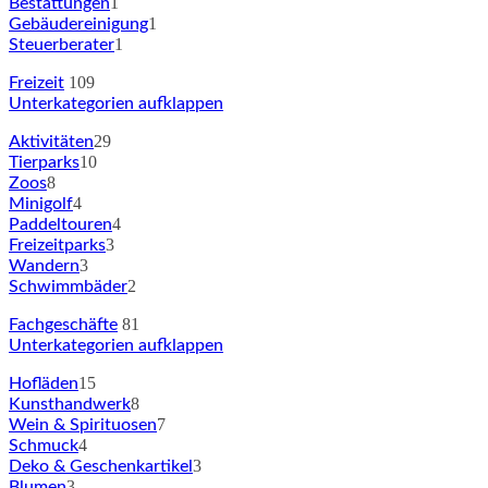
1
Bestattungen
1
Gebäudereinigung
1
Steuerberater
109
Freizeit
Unterkategorien aufklappen
29
Aktivitäten
10
Tierparks
8
Zoos
4
Minigolf
4
Paddeltouren
3
Freizeitparks
3
Wandern
2
Schwimmbäder
81
Fachgeschäfte
Unterkategorien aufklappen
15
Hofläden
8
Kunsthandwerk
7
Wein & Spirituosen
4
Schmuck
3
Deko & Geschenkartikel
3
Blumen