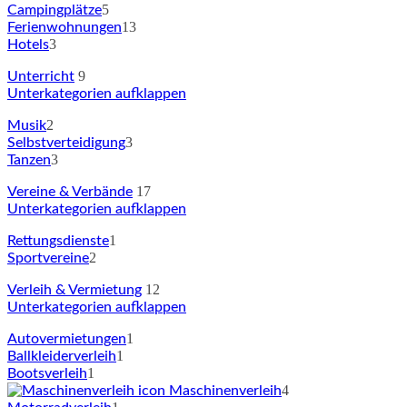
5
Campingplätze
13
Ferienwohnungen
3
Hotels
9
Unterricht
Unterkategorien aufklappen
2
Musik
3
Selbstverteidigung
3
Tanzen
17
Vereine & Verbände
Unterkategorien aufklappen
1
Rettungsdienste
2
Sportvereine
12
Verleih & Vermietung
Unterkategorien aufklappen
1
Autovermietungen
1
Ballkleiderverleih
1
Bootsverleih
4
Maschinenverleih