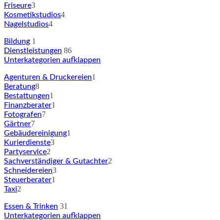
3
Friseure
4
Kosmetikstudios
4
Nagelstudios
1
Bildung
86
Dienstleistungen
Unterkategorien aufklappen
1
Agenturen & Druckereien
8
Beratung
1
Bestattungen
1
Finanzberater
7
Fotografen
7
Gärtner
1
Gebäudereinigung
3
Kurierdienste
2
Partyservice
2
Sachverständiger & Gutachter
3
Schneidereien
1
Steuerberater
2
Taxi
31
Essen & Trinken
Unterkategorien aufklappen