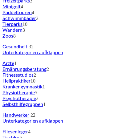
3
Freizeitparks
4
Minigolf
4
Paddeltouren
2
Schwimmbäder
10
Tierparks
3
Wandern
8
Zoos
32
Gesundheit
Unterkategorien aufklappen
1
Ärzte
2
Ernährungsberatung
2
Fitnessstudios
10
Heilpraktiker
1
Krankengymnastik
5
Physiotherapie
2
Psychotherapie
1
Selbsthilfegruppen
22
Handwerker
Unterkategorien aufklappen
4
Fliesenleger
5
Tischler