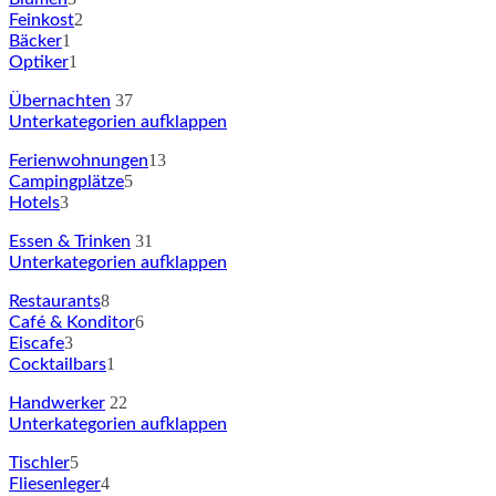
2
Feinkost
1
Bäcker
1
Optiker
37
Übernachten
Unterkategorien aufklappen
13
Ferienwohnungen
5
Campingplätze
3
Hotels
31
Essen & Trinken
Unterkategorien aufklappen
8
Restaurants
6
Café & Konditor
3
Eiscafe
1
Cocktailbars
22
Handwerker
Unterkategorien aufklappen
5
Tischler
4
Fliesenleger