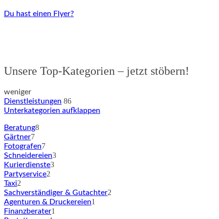
Du hast einen Flyer?
Unsere Top-Kategorien – jetzt stöbern!
weniger
86
Dienstleistungen
Unterkategorien aufklappen
8
Beratung
7
Gärtner
7
Fotografen
3
Schneidereien
3
Kurierdienste
2
Partyservice
2
Taxi
2
Sachverständiger & Gutachter
1
Agenturen & Druckereien
1
Finanzberater