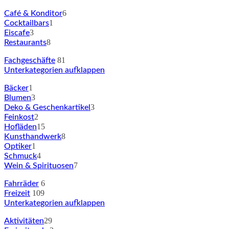
6
Café & Konditor
1
Cocktailbars
3
Eiscafe
8
Restaurants
81
Fachgeschäfte
Unterkategorien aufklappen
1
Bäcker
3
Blumen
3
Deko & Geschenkartikel
2
Feinkost
15
Hofläden
8
Kunsthandwerk
1
Optiker
4
Schmuck
7
Wein & Spirituosen
6
Fahrräder
109
Freizeit
Unterkategorien aufklappen
29
Aktivitäten