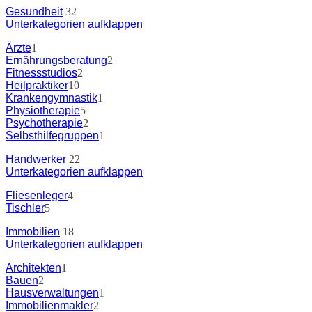
Gesundheit
32
Unterkategorien aufklappen
Ärzte
1
Ernährungsberatung
2
Fitnessstudios
2
Heilpraktiker
10
Krankengymnastik
1
Physiotherapie
5
Psychotherapie
2
Selbsthilfegruppen
1
Handwerker
22
Unterkategorien aufklappen
Fliesenleger
4
Tischler
5
Immobilien
18
Unterkategorien aufklappen
Architekten
1
Bauen
2
Hausverwaltungen
1
Immobilienmakler
2