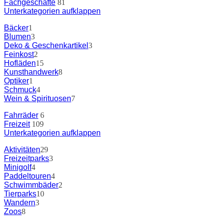
Fachgeschäfte
81
Unterkategorien aufklappen
Bäcker
1
Blumen
3
Deko & Geschenkartikel
3
Feinkost
2
Hofläden
15
Kunsthandwerk
8
Optiker
1
Schmuck
4
Wein & Spirituosen
7
Fahrräder
6
Freizeit
109
Unterkategorien aufklappen
Aktivitäten
29
Freizeitparks
3
Minigolf
4
Paddeltouren
4
Schwimmbäder
2
Tierparks
10
Wandern
3
Zoos
8