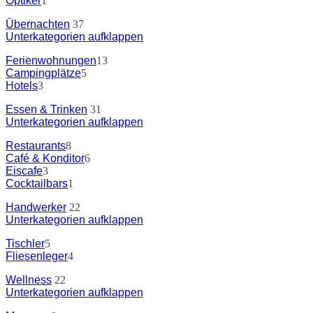
Optiker
1
Übernachten
37
Unterkategorien aufklappen
Ferienwohnungen
13
Campingplätze
5
Hotels
3
Essen & Trinken
31
Unterkategorien aufklappen
Restaurants
8
Café & Konditor
6
Eiscafe
3
Cocktailbars
1
Handwerker
22
Unterkategorien aufklappen
Tischler
5
Fliesenleger
4
Wellness
22
Unterkategorien aufklappen