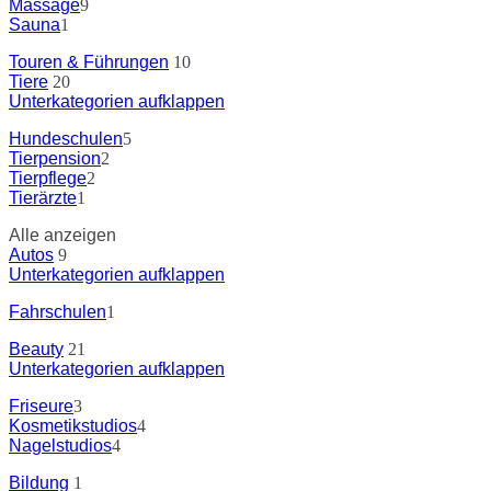
Massage
9
Sauna
1
Touren & Führungen
10
Tiere
20
Unterkategorien aufklappen
Hundeschulen
5
Tierpension
2
Tierpflege
2
Tierärzte
1
Alle anzeigen
Autos
9
Unterkategorien aufklappen
Fahrschulen
1
Beauty
21
Unterkategorien aufklappen
Friseure
3
Kosmetikstudios
4
Nagelstudios
4
Bildung
1