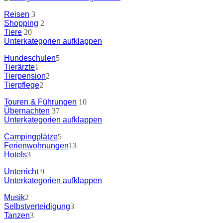
Reisen
3
Shopping
2
Tiere
20
Unterkategorien aufklappen
Hundeschulen
5
Tierärzte
1
Tierpension
2
Tierpflege
2
Touren & Führungen
10
Übernachten
37
Unterkategorien aufklappen
Campingplätze
5
Ferienwohnungen
13
Hotels
3
Unterricht
9
Unterkategorien aufklappen
Musik
2
Selbstverteidigung
3
Tanzen
3