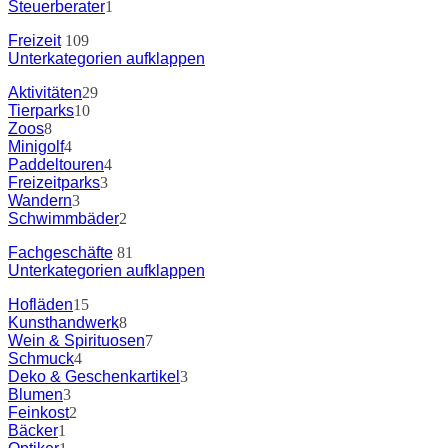
Steuerberater
1
Freizeit
109
Unterkategorien aufklappen
Aktivitäten
29
Tierparks
10
Zoos
8
Minigolf
4
Paddeltouren
4
Freizeitparks
3
Wandern
3
Schwimmbäder
2
Fachgeschäfte
81
Unterkategorien aufklappen
Hofläden
15
Kunsthandwerk
8
Wein & Spirituosen
7
Schmuck
4
Deko & Geschenkartikel
3
Blumen
3
Feinkost
2
Bäcker
1