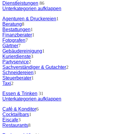
Dienstleistungen
86
Unterkategorien aufklappen
Agenturen & Druckereien
1
Beratung
8
Bestattungen
1
Finanzberater
1
Fotografen
7
Gärtner
7
Gebäudereinigung
1
Kurierdienste
3
Partyservice
2
Sachverständiger & Gutachter
2
Schneidereien
3
Steuerberater
1
Taxi
2
Essen & Trinken
31
Unterkategorien aufklappen
Café & Konditor
6
Cocktailbars
1
Eiscafe
3
Restaurants
8