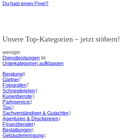
Du hast einen Flyer?
Unsere Top-Kategorien – jetzt stöbern!
weniger
Dienstleistungen
86
Unterkategorien aufklappen
Beratung
8
Gärtner
7
Fotografen
7
Schneidereien
3
Kurierdienste
3
Partyservice
2
Taxi
2
Sachverständiger & Gutachter
2
Agenturen & Druckereien
1
Finanzberater
1
Bestattungen
1
Gebäudereinigung
1