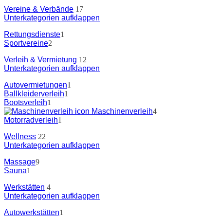
Vereine & Verbände
17
Unterkategorien aufklappen
Rettungsdienste
1
Sportvereine
2
Verleih & Vermietung
12
Unterkategorien aufklappen
Autovermietungen
1
Ballkleiderverleih
1
Bootsverleih
1
Maschinenverleih
4
Motorradverleih
1
Wellness
22
Unterkategorien aufklappen
Massage
9
Sauna
1
Werkstätten
4
Unterkategorien aufklappen
Autowerkstätten
1