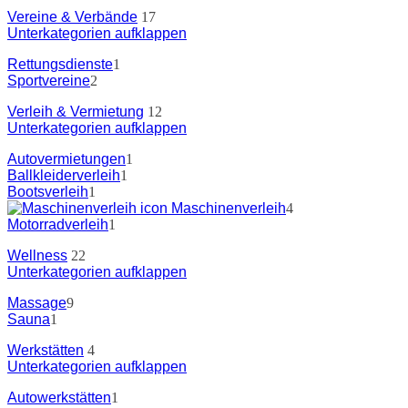
Vereine & Verbände
17
Unterkategorien aufklappen
Rettungsdienste
1
Sportvereine
2
Verleih & Vermietung
12
Unterkategorien aufklappen
Autovermietungen
1
Ballkleiderverleih
1
Bootsverleih
1
Maschinenverleih
4
Motorradverleih
1
Wellness
22
Unterkategorien aufklappen
Massage
9
Sauna
1
Werkstätten
4
Unterkategorien aufklappen
Autowerkstätten
1