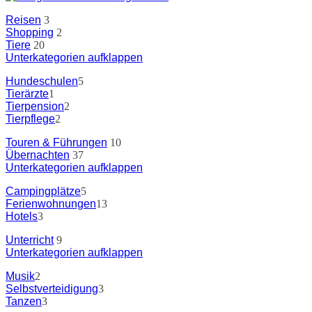
Reisen
3
Shopping
2
Tiere
20
Unterkategorien aufklappen
Hundeschulen
5
Tierärzte
1
Tierpension
2
Tierpflege
2
Touren & Führungen
10
Übernachten
37
Unterkategorien aufklappen
Campingplätze
5
Ferienwohnungen
13
Hotels
3
Unterricht
9
Unterkategorien aufklappen
Musik
2
Selbstverteidigung
3
Tanzen
3