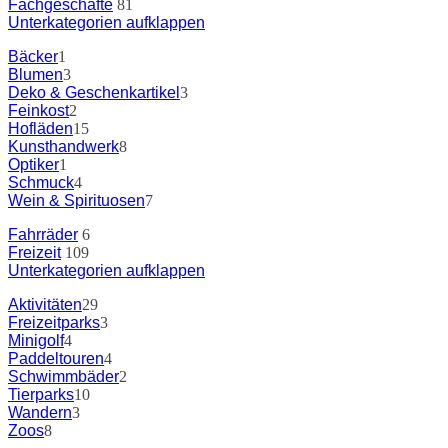
Fachgeschäfte
81
Unterkategorien aufklappen
Bäcker
1
Blumen
3
Deko & Geschenkartikel
3
Feinkost
2
Hofläden
15
Kunsthandwerk
8
Optiker
1
Schmuck
4
Wein & Spirituosen
7
Fahrräder
6
Freizeit
109
Unterkategorien aufklappen
Aktivitäten
29
Freizeitparks
3
Minigolf
4
Paddeltouren
4
Schwimmbäder
2
Tierparks
10
Wandern
3
Zoos
8