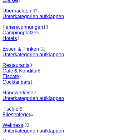
Optiker
1
Übernachten
37
Unterkategorien aufklappen
Ferienwohnungen
13
Campingplätze
5
Hotels
3
Essen & Trinken
31
Unterkategorien aufklappen
Restaurants
8
Café & Konditor
6
Eiscafe
3
Cocktailbars
1
Handwerker
22
Unterkategorien aufklappen
Tischler
5
Fliesenleger
4
Wellness
22
Unterkategorien aufklappen