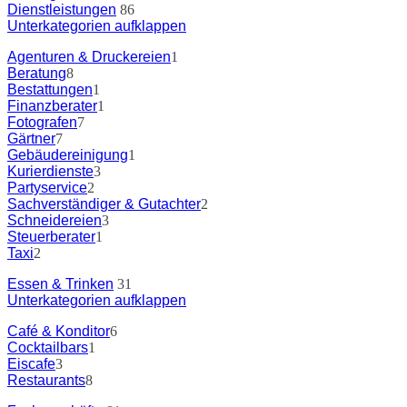
Dienstleistungen
86
Unterkategorien aufklappen
Agenturen & Druckereien
1
Beratung
8
Bestattungen
1
Finanzberater
1
Fotografen
7
Gärtner
7
Gebäudereinigung
1
Kurierdienste
3
Partyservice
2
Sachverständiger & Gutachter
2
Schneidereien
3
Steuerberater
1
Taxi
2
Essen & Trinken
31
Unterkategorien aufklappen
Café & Konditor
6
Cocktailbars
1
Eiscafe
3
Restaurants
8