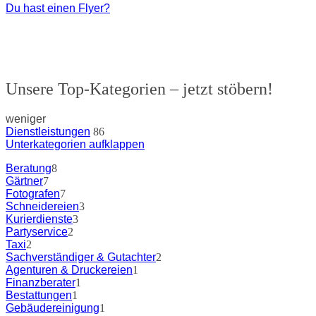
Du hast einen Flyer?
Unsere Top-Kategorien – jetzt stöbern!
weniger
Dienstleistungen
86
Unterkategorien aufklappen
Beratung
8
Gärtner
7
Fotografen
7
Schneidereien
3
Kurierdienste
3
Partyservice
2
Taxi
2
Sachverständiger & Gutachter
2
Agenturen & Druckereien
1
Finanzberater
1
Bestattungen
1
Gebäudereinigung
1