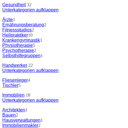
Gesundheit
32
Unterkategorien aufklappen
Ärzte
1
Ernährungsberatung
2
Fitnessstudios
2
Heilpraktiker
10
Krankengymnastik
1
Physiotherapie
5
Psychotherapie
2
Selbsthilfegruppen
1
Handwerker
22
Unterkategorien aufklappen
Fliesenleger
4
Tischler
5
Immobilien
18
Unterkategorien aufklappen
Architekten
1
Bauen
2
Hausverwaltungen
1
Immobilienmakler
2