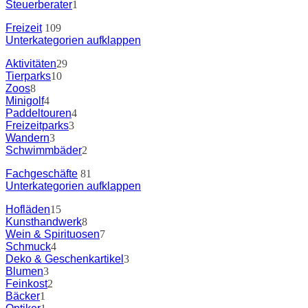
Steuerberater
1
Freizeit
109
Unterkategorien aufklappen
Aktivitäten
29
Tierparks
10
Zoos
8
Minigolf
4
Paddeltouren
4
Freizeitparks
3
Wandern
3
Schwimmbäder
2
Fachgeschäfte
81
Unterkategorien aufklappen
Hofläden
15
Kunsthandwerk
8
Wein & Spirituosen
7
Schmuck
4
Deko & Geschenkartikel
3
Blumen
3
Feinkost
2
Bäcker
1