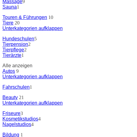
Massage
9
Sauna
1
Touren & Führungen
10
Tiere
20
Unterkategorien aufklappen
Hundeschulen
5
Tierpension
2
Tierpflege
2
Tierärzte
1
Alle anzeigen
Autos
9
Unterkategorien aufklappen
Fahrschulen
1
Beauty
21
Unterkategorien aufklappen
Friseure
3
Kosmetikstudios
4
Nagelstudios
4
Bildung
1