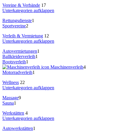
Vereine & Verbände
17
Unterkategorien aufklappen
Rettungsdienste
1
Sportvereine
2
Verleih & Vermietung
12
Unterkategorien aufklappen
Autovermietungen
1
Ballkleiderverleih
1
Bootsverleih
1
Maschinenverleih
4
Motorradverleih
1
Wellness
22
Unterkategorien aufklappen
Massage
9
Sauna
1
Werkstätten
4
Unterkategorien aufklappen
Autowerkstätten
1