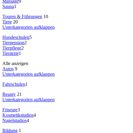
Massage
9
Sauna
1
Touren & Führungen
10
Tiere
20
Unterkategorien aufklappen
Hundeschulen
5
Tierpension
2
Tierpflege
2
Tierärzte
1
Alle anzeigen
Autos
9
Unterkategorien aufklappen
Fahrschulen
1
Beauty
21
Unterkategorien aufklappen
Friseure
3
Kosmetikstudios
4
Nagelstudios
4
Bildung
1