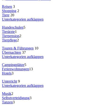
Reisen
3
Shopping
2
Tiere
20
Unterkategorien aufklappen
Hundeschulen
5
Tierärzte
1
Tierpension
2
Tierpflege
2
Touren & Führungen
10
Übernachten
37
Unterkategorien aufklappen
Campingplätze
5
Ferienwohnungen
13
Hotels
3
Unterricht
9
Unterkategorien aufklappen
Musik
2
Selbstverteidigung
3
Tanzen
3