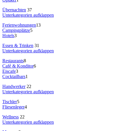
Übernachten
37
Unterkategorien aufklappen
Ferienwohnungen
13
Campingplätze
5
Hotels
3
Essen & Trinken
31
Unterkategorien aufklappen
Restaurants
8
Café & Konditor
6
Eiscafe
3
Cocktailbars
1
Handwerker
22
Unterkategorien aufklappen
Tischler
5
Fliesenleger
4
Wellness
22
Unterkategorien aufklappen