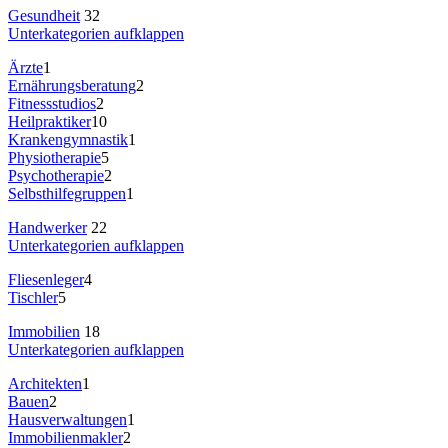
Gesundheit
32
Unterkategorien aufklappen
Ärzte
1
Ernährungsberatung
2
Fitnessstudios
2
Heilpraktiker
10
Krankengymnastik
1
Physiotherapie
5
Psychotherapie
2
Selbsthilfegruppen
1
Handwerker
22
Unterkategorien aufklappen
Fliesenleger
4
Tischler
5
Immobilien
18
Unterkategorien aufklappen
Architekten
1
Bauen
2
Hausverwaltungen
1
Immobilienmakler
2