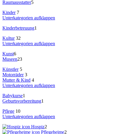
Raumausstatter
5
Kinder
7
Unterkategorien aufklappen
Kinderbetreuung
1
Kultur
32
Unterkategorien aufklappen
Kunst
6
Museen
23
Künstler
5
Motorräder
3
Mutter & Kind
4
Unterkategorien aufklappen
Babykurse
1
Geburtsvorbereitung
1
Pflege
10
Unterkategorien aufklappen
Hospiz
2
Pflegeheime
2