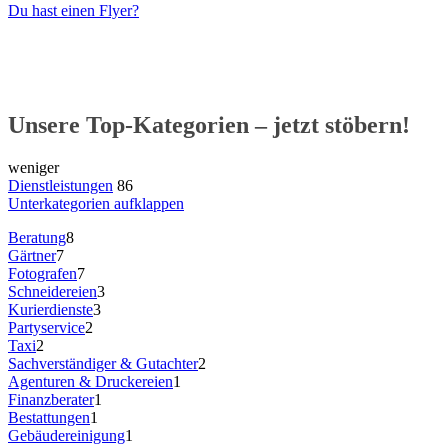
Du hast einen Flyer?
Unsere Top-Kategorien – jetzt stöbern!
weniger
Dienstleistungen
86
Unterkategorien aufklappen
Beratung
8
Gärtner
7
Fotografen
7
Schneidereien
3
Kurierdienste
3
Partyservice
2
Taxi
2
Sachverständiger & Gutachter
2
Agenturen & Druckereien
1
Finanzberater
1
Bestattungen
1
Gebäudereinigung
1