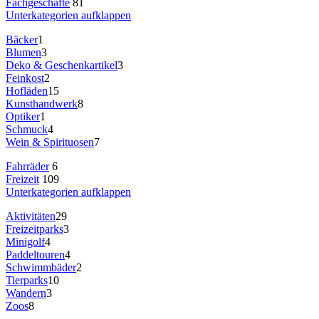
Fachgeschäfte
81
Unterkategorien aufklappen
Bäcker
1
Blumen
3
Deko & Geschenkartikel
3
Feinkost
2
Hofläden
15
Kunsthandwerk
8
Optiker
1
Schmuck
4
Wein & Spirituosen
7
Fahrräder
6
Freizeit
109
Unterkategorien aufklappen
Aktivitäten
29
Freizeitparks
3
Minigolf
4
Paddeltouren
4
Schwimmbäder
2
Tierparks
10
Wandern
3
Zoos
8