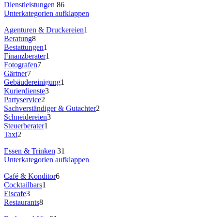
Dienstleistungen
86
Unterkategorien aufklappen
Agenturen & Druckereien
1
Beratung
8
Bestattungen
1
Finanzberater
1
Fotografen
7
Gärtner
7
Gebäudereinigung
1
Kurierdienste
3
Partyservice
2
Sachverständiger & Gutachter
2
Schneidereien
3
Steuerberater
1
Taxi
2
Essen & Trinken
31
Unterkategorien aufklappen
Café & Konditor
6
Cocktailbars
1
Eiscafe
3
Restaurants
8