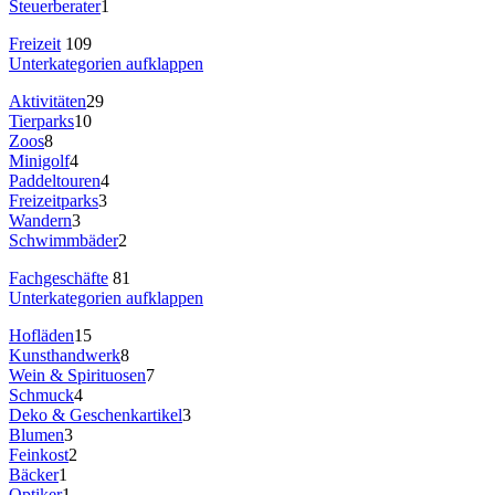
Steuerberater
1
Freizeit
109
Unterkategorien aufklappen
Aktivitäten
29
Tierparks
10
Zoos
8
Minigolf
4
Paddeltouren
4
Freizeitparks
3
Wandern
3
Schwimmbäder
2
Fachgeschäfte
81
Unterkategorien aufklappen
Hofläden
15
Kunsthandwerk
8
Wein & Spirituosen
7
Schmuck
4
Deko & Geschenkartikel
3
Blumen
3
Feinkost
2
Bäcker
1
Optiker
1