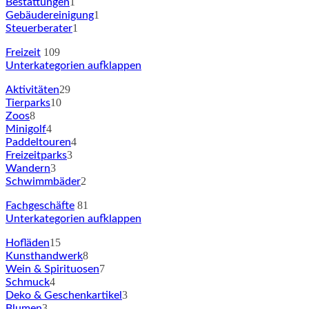
1
Bestattungen
1
Gebäudereinigung
1
Steuerberater
109
Freizeit
Unterkategorien aufklappen
29
Aktivitäten
10
Tierparks
8
Zoos
4
Minigolf
4
Paddeltouren
3
Freizeitparks
3
Wandern
2
Schwimmbäder
81
Fachgeschäfte
Unterkategorien aufklappen
15
Hofläden
8
Kunsthandwerk
7
Wein & Spirituosen
4
Schmuck
3
Deko & Geschenkartikel
3
Blumen