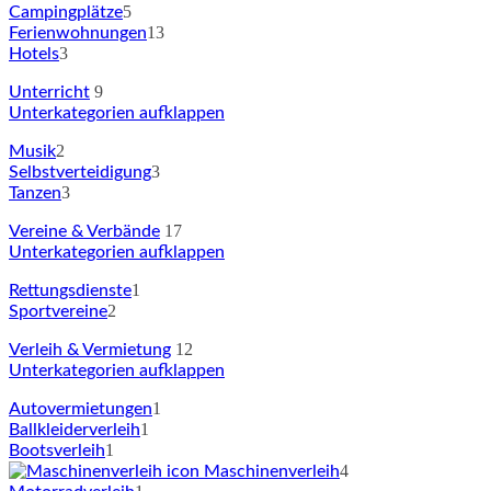
5
Campingplätze
13
Ferienwohnungen
3
Hotels
9
Unterricht
Unterkategorien aufklappen
2
Musik
3
Selbstverteidigung
3
Tanzen
17
Vereine & Verbände
Unterkategorien aufklappen
1
Rettungsdienste
2
Sportvereine
12
Verleih & Vermietung
Unterkategorien aufklappen
1
Autovermietungen
1
Ballkleiderverleih
1
Bootsverleih
4
Maschinenverleih