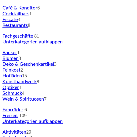
6
Café & Konditor
1
Cocktailbars
3
Eiscafe
8
Restaurants
81
Fachgeschäfte
Unterkategorien aufklappen
1
Bäcker
3
Blumen
3
Deko & Geschenkartikel
2
Feinkost
15
Hofläden
8
Kunsthandwerk
1
Optiker
4
Schmuck
7
Wein & Spirituosen
6
Fahrräder
109
Freizeit
Unterkategorien aufklappen
29
Aktivitäten