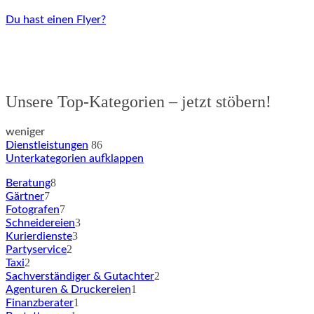
Du hast einen Flyer?
Unsere Top-Kategorien – jetzt stöbern!
weniger
86
Dienstleistungen
Unterkategorien aufklappen
8
Beratung
7
Gärtner
7
Fotografen
3
Schneidereien
3
Kurierdienste
2
Partyservice
2
Taxi
2
Sachverständiger & Gutachter
1
Agenturen & Druckereien
1
Finanzberater