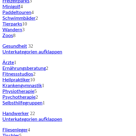
3
Freizeitparks
4
Minigolf
4
Paddeltouren
2
Schwimmbäder
10
Tierparks
3
Wandern
8
Zoos
32
Gesundheit
Unterkategorien aufklappen
1
Ärzte
2
Ernährungsberatung
2
Fitnessstudios
10
Heilpraktiker
1
Krankengymnastik
5
Physiotherapie
2
Psychotherapie
1
Selbsthilfegruppen
22
Handwerker
Unterkategorien aufklappen
4
Fliesenleger
5
Tischler