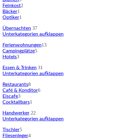
2
Feinkost
1
Bäcker
1
Optiker
37
Übernachten
Unterkategorien aufklappen
13
Ferienwohnungen
5
Campingplätze
3
Hotels
31
Essen & Trinken
Unterkategorien aufklappen
8
Restaurants
6
Café & Konditor
3
Eiscafe
1
Cocktailbars
22
Handwerker
Unterkategorien aufklappen
5
Tischler
4
Fliesenleger