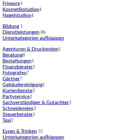
3
Friseure
4
Kosmetikstudios
4
Nagelstudios
1
Bildung
86
Dienstleistungen
Unterkategorien aufklappen
1
Agenturen & Druckereien
8
Beratung
1
Bestattungen
1
Finanzberater
7
Fotografen
7
Gärtner
1
Gebäudereinigung
3
Kurierdienste
2
Partyservice
2
Sachverständiger & Gutachter
3
Schneidereien
1
Steuerberater
2
Taxi
31
Essen & Trinken
Unterkategorien aufklappen