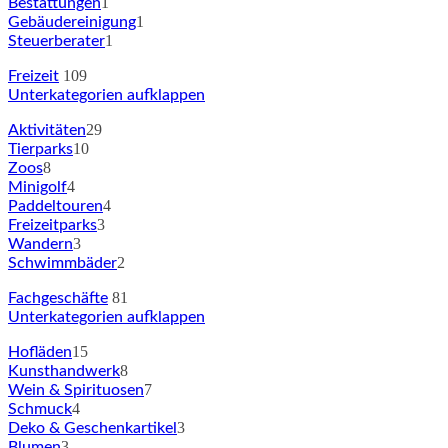
1
Bestattungen
1
Gebäudereinigung
1
Steuerberater
109
Freizeit
Unterkategorien aufklappen
29
Aktivitäten
10
Tierparks
8
Zoos
4
Minigolf
4
Paddeltouren
3
Freizeitparks
3
Wandern
2
Schwimmbäder
81
Fachgeschäfte
Unterkategorien aufklappen
15
Hofläden
8
Kunsthandwerk
7
Wein & Spirituosen
4
Schmuck
3
Deko & Geschenkartikel
3
Blumen