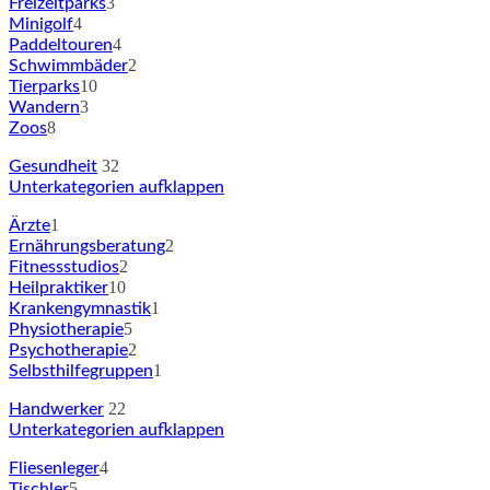
3
Freizeitparks
4
Minigolf
4
Paddeltouren
2
Schwimmbäder
10
Tierparks
3
Wandern
8
Zoos
32
Gesundheit
Unterkategorien aufklappen
1
Ärzte
2
Ernährungsberatung
2
Fitnessstudios
10
Heilpraktiker
1
Krankengymnastik
5
Physiotherapie
2
Psychotherapie
1
Selbsthilfegruppen
22
Handwerker
Unterkategorien aufklappen
4
Fliesenleger
5
Tischler