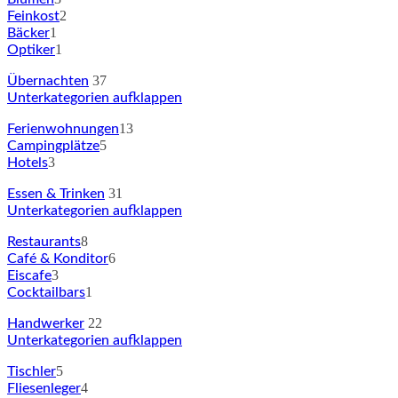
2
Feinkost
1
Bäcker
1
Optiker
37
Übernachten
Unterkategorien aufklappen
13
Ferienwohnungen
5
Campingplätze
3
Hotels
31
Essen & Trinken
Unterkategorien aufklappen
8
Restaurants
6
Café & Konditor
3
Eiscafe
1
Cocktailbars
22
Handwerker
Unterkategorien aufklappen
5
Tischler
4
Fliesenleger