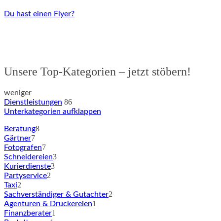
Du hast einen Flyer?
Unsere Top-Kategorien – jetzt stöbern!
weniger
86
Dienstleistungen
Unterkategorien aufklappen
8
Beratung
7
Gärtner
7
Fotografen
3
Schneidereien
3
Kurierdienste
2
Partyservice
2
Taxi
2
Sachverständiger & Gutachter
1
Agenturen & Druckereien
1
Finanzberater