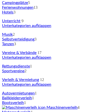
5
Campingplätze
13
Ferienwohnungen
3
Hotels
9
Unterricht
Unterkategorien aufklappen
2
Musik
3
Selbstverteidigung
3
Tanzen
17
Vereine & Verbände
Unterkategorien aufklappen
1
Rettungsdienste
2
Sportvereine
12
Verleih & Vermietung
Unterkategorien aufklappen
1
Autovermietungen
1
Ballkleiderverleih
1
Bootsverleih
4
Maschinenverleih