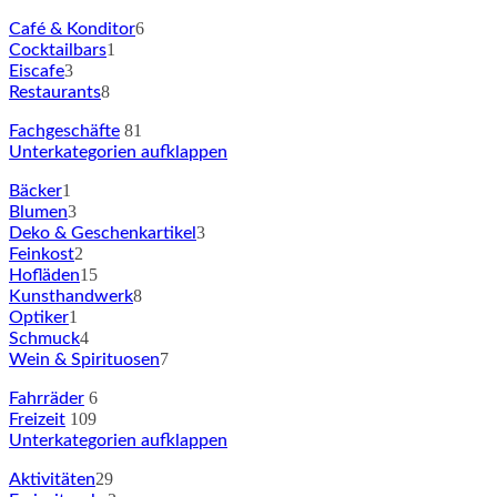
6
Café & Konditor
1
Cocktailbars
3
Eiscafe
8
Restaurants
81
Fachgeschäfte
Unterkategorien aufklappen
1
Bäcker
3
Blumen
3
Deko & Geschenkartikel
2
Feinkost
15
Hofläden
8
Kunsthandwerk
1
Optiker
4
Schmuck
7
Wein & Spirituosen
6
Fahrräder
109
Freizeit
Unterkategorien aufklappen
29
Aktivitäten