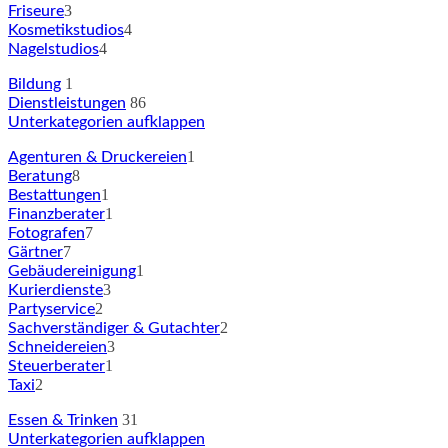
3
Friseure
4
Kosmetikstudios
4
Nagelstudios
1
Bildung
86
Dienstleistungen
Unterkategorien aufklappen
1
Agenturen & Druckereien
8
Beratung
1
Bestattungen
1
Finanzberater
7
Fotografen
7
Gärtner
1
Gebäudereinigung
3
Kurierdienste
2
Partyservice
2
Sachverständiger & Gutachter
3
Schneidereien
1
Steuerberater
2
Taxi
31
Essen & Trinken
Unterkategorien aufklappen