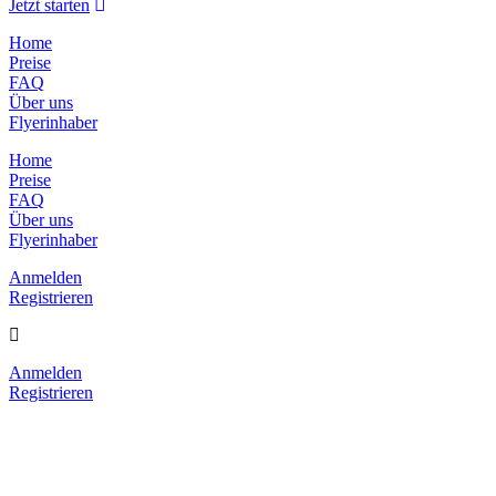
Jetzt starten
Home
Preise
FAQ
Über uns
Flyerinhaber
Home
Preise
FAQ
Über uns
Flyerinhaber
Anmelden
Registrieren
Anmelden
Registrieren