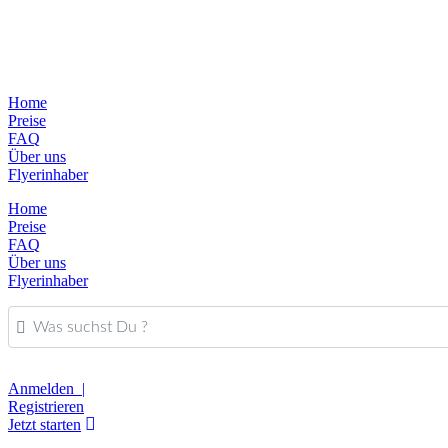
Home
Preise
FAQ
Über uns
Flyerinhaber
Home
Preise
FAQ
Über uns
Flyerinhaber
Was suchst Du ?
Anmelden |
Registrieren
Jetzt starten