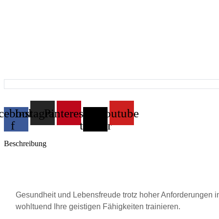
cebook-
Instagram
Pinterest
X-
Youtube
f
twitter
Beschreibung
Gesundheit und Lebensfreude trotz hoher Anforderungen in 
wohltuend Ihre geistigen Fähigkeiten trainieren.