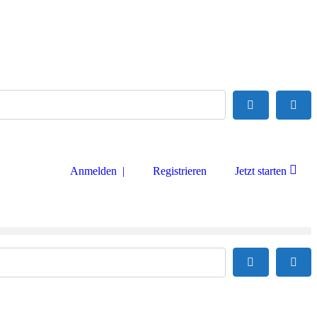
Suchen
Adva
Anmelden |
Registrieren
Jetzt starten
Suchen
Adva