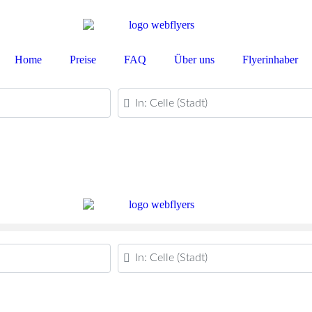
Home
Preise
FAQ
Über uns
Flyerinhaber
PLZ oder Ort
PLZ oder Ort