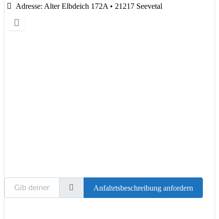
Adresse:
Alter Elbdeich 172A • 21217 Seevetal
Wird geladen …
Gib deinen Standort ein.
Anfahrtsbeschreibung anfordern