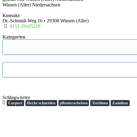
Winsen (Aller) Niedersachsen
Kontakt
Dr.-Schmidt-Weg 16
•
29308
Winsen (Aller)
0151 29165210
Kategorien
Schlagwörter
Carport
Hecke schneiden
pflasterarbeiten
Teichbau
Zaunbau