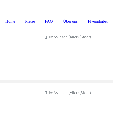
Home
Preise
FAQ
Über uns
Flyerinhaber
PLZ oder Ort
PLZ oder Ort