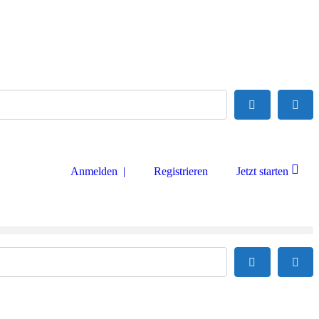
Suchen
Adva
Anmelden |
Registrieren
Jetzt starten
Suchen
Adva