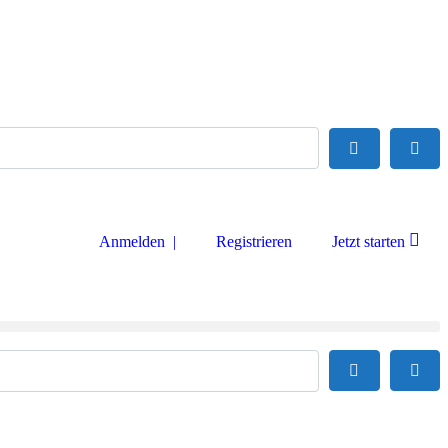
Suchen
Adva
Anmelden |
Registrieren
Jetzt starten
Suchen
Adva