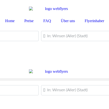
Home
Preise
FAQ
Über uns
Flyerinhaber
PLZ oder Ort
PLZ oder Ort