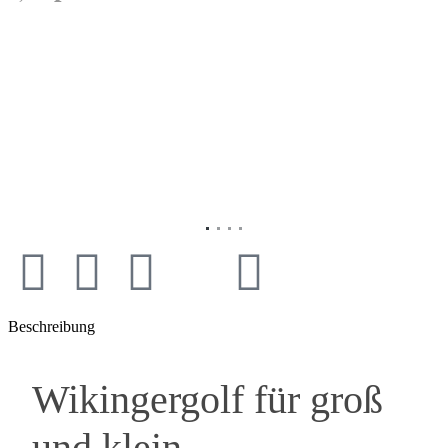
Vorheriges
Nächs
Beschreibung
Wikingergolf für groß
und klein