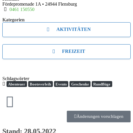
Fördepromenade 1A
•
24944
Flensburg
0461 150550
Kategorien
AKTIVITÄTEN
FREIZEIT
Schlagwörter
Abenteuer
Bootsverleih
Events
Geschenke
Rundflüge
Änderungen vorschlagen
Stand: 28.05.2022