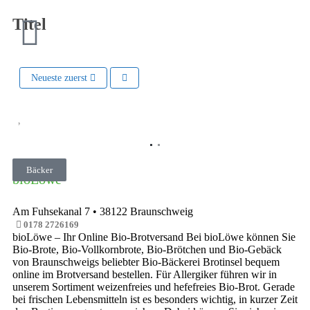
Titel
Neueste zuerst
Vorheriges
Nächste
Bäcker
bioLöwe
Am Fuhsekanal 7
•
38122
Braunschweig
0178 2726169
bioLöwe – Ihr Online Bio-Brotversand Bei bioLöwe können Sie
Bio-Brote, Bio-Vollkornbrote, Bio-Brötchen und Bio-Gebäck
von Braunschweigs beliebter Bio-Bäckerei Brotinsel bequem
online im Brotversand bestellen. Für Allergiker führen wir in
unserem Sortiment weizenfreies und hefefreies Bio-Brot. Gerade
bei frischen Lebensmitteln ist es besonders wichtig, in kurzer Zeit