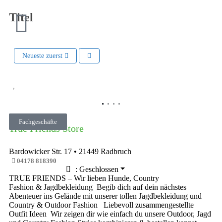
Titel
Neueste zuerst
Vorheriges
Nächste
Fachgeschäfte
True Friends Store
Bardowicker Str. 17
•
21449
Radbruch
04178 818390
:
Geschlossen
TRUE FRIENDS – Wir lieben Hunde, Country
Fashion & Jagdbekleidung Begib dich auf dein nächstes
Abenteuer ins Gelände mit unserer tollen Jagdbekleidung und
Country & Outdoor Fashion Liebevoll zusammengestellte
Outfit Ideen Wir zeigen dir wie einfach du unsere Outdoor, Jagd