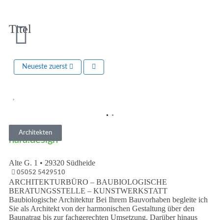
Titel
Neueste zuerst
Vorheriges
Nächst
Architekten
nara.design
Alte G. 1
•
29320
Südheide
05052 5429510
ARCHITEKTURBÜRO – BAUBIOLOGISCHE
BERATUNGSSTELLE – KUNSTWERKSTATT
Baubiologische Architektur Bei Ihrem Bauvorhaben begleite ich
Sie als Architekt von der harmonischen Gestaltung über den
Baunatrag bis zur fachgerechten Umsetzung. Darüber hinaus