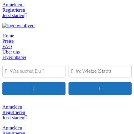
Anmelden |
Registrieren
Jetzt starten
Home
Preise
FAQ
Über uns
Flyerinhaber
Was suchst Du ?
PLZ oder Ort
Suchen
Advanced Filters
Anmelden |
Registrieren
Jetzt starten
Anmelden |
Registrieren