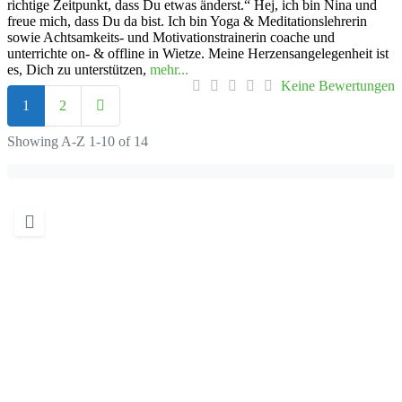
richtige Zeitpunkt, dass Du etwas änderst.“ Hej, ich bin Nina und
freue mich, dass Du da bist. Ich bin Yoga & Meditationslehrerin
sowie Achtsamkeits- und Motivationstrainerin coache und
unterrichte on- & offline in Wietze. Meine Herzensangelegenheit ist
es, Dich zu unterstützen,
mehr...
Keine Bewertungen
Posts navigation
Ältere Beiträge
1
2
Showing A-Z 1-10 of 14