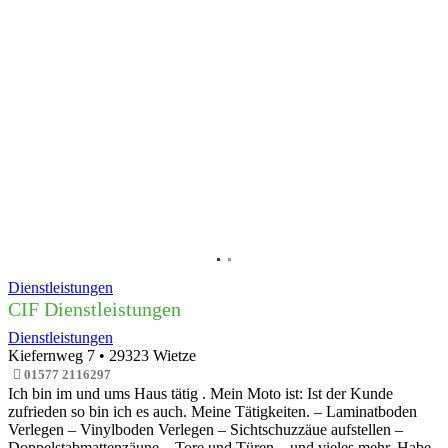
Vorheriges
Nächs
Dienstleistungen
CIF Dienstleistungen
Dienstleistungen
Kiefernweg 7
•
29323
Wietze
01577 2116297
Ich bin im und ums Haus tätig . Mein Moto ist: Ist der Kunde
zufrieden so bin ich es auch. Meine Tätigkeiten. – Laminatboden
Verlegen – Vinylboden Verlegen – Sichtschuzzäue aufstellen –
Doppelstabmattenzäune – Tore und Türen – und vieles mehr. Habe