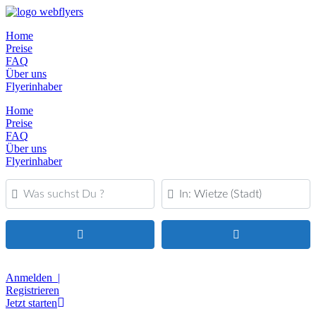
Home
Preise
FAQ
Über uns
Flyerinhaber
Home
Preise
FAQ
Über uns
Flyerinhaber
Was suchst Du ?
PLZ oder Ort
Suchen
Advanced Filters
Anmelden |
Registrieren
Jetzt starten