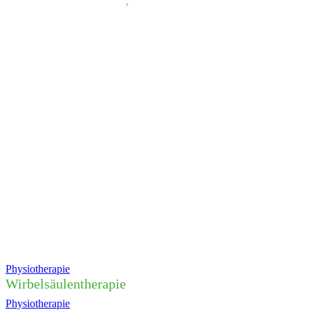
Vorheriges
Nächs
Physiotherapie
Wirbelsäulentherapie
Physiotherapie