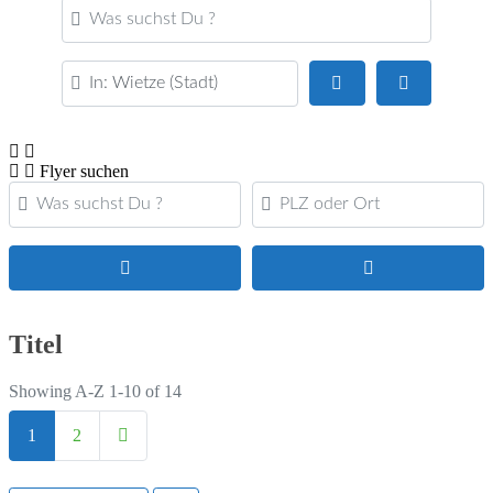
Was suchst Du ?
PLZ oder Ort
Suchen
Advanced Fi
Flyer suchen
Was suchst Du ?
PLZ oder Ort
Suchen
Advanced Filters
Titel
Showing A-Z 1-10 of 14
Posts navigation
Ältere Beiträge
1
2