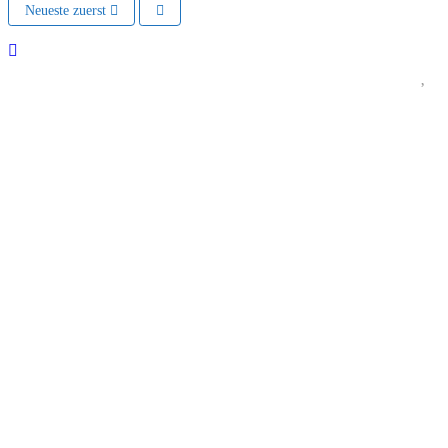
Neueste zuerst
Vorheriges
Nächs