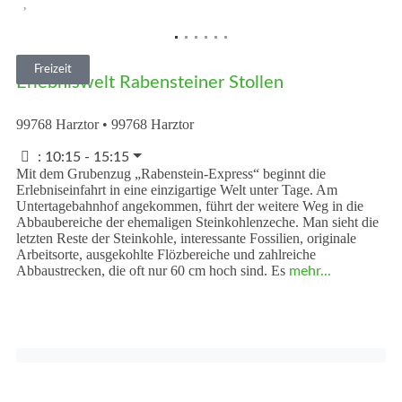
Vorheriges
Nächst
Freizeit
Erlebniswelt Rabensteiner Stollen
99768 Harztor
•
99768
Harztor
:
10:15 - 15:15
Mit dem Grubenzug „Rabenstein-Express“ beginnt die
Erlebniseinfahrt in eine einzigartige Welt unter Tage. Am
Untertagebahnhof angekommen, führt der weitere Weg in die
Abbaubereiche der ehemaligen Steinkohlenzeche. Man sieht die
letzten Reste der Steinkohle, interessante Fossilien, originale
Arbeitsorte, ausgekohlte Flözbereiche und zahlreiche
Abbaustrecken, die oft nur 60 cm hoch sind. Es
mehr...