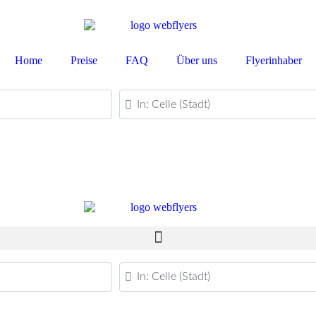
Home
Preise
FAQ
Über uns
Flyerinhaber
PLZ oder Ort
PLZ oder Ort