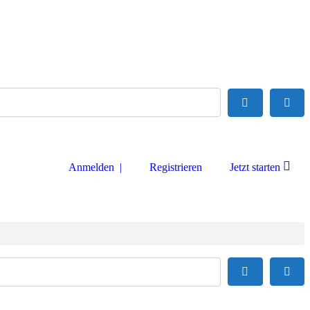
Suchen
Adva
Anmelden |
Registrieren
Jetzt starten
Suchen
Adva