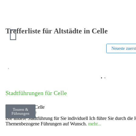
Trefferliste für Altstädte in Celle
Neueste zuers
Vorheriges
Stadtführungen für Celle
Markt
•
29221
Celle
Touren &
0159 01713292
Führungen
Die andere Stadtführung für Sie individuell Ich führe Sie durch die 
Themenbezogene Führungen auf Wunsch.
mehr...