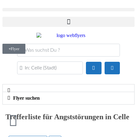
Was suchst Du ?
Flyer
PLZ oder Ort
Suchen
Advanced Fi
Flyer suchen
Trefferliste für Angststörungen in Celle