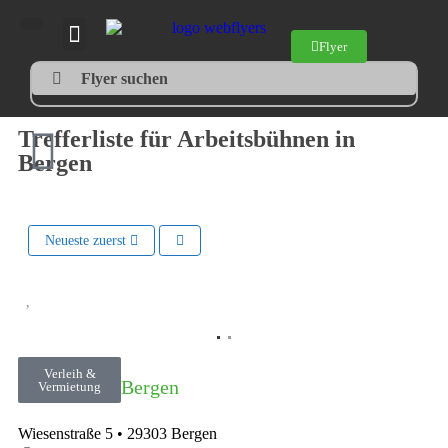
Flyer
Flyer suchen
Trefferliste für Arbeitsbühnen in
Bergen
Neueste zuerst
Vorheriges
Nächste
Verleih &
Kranservice Bergen
Vermietung
Wiesenstraße 5
•
29303
Bergen