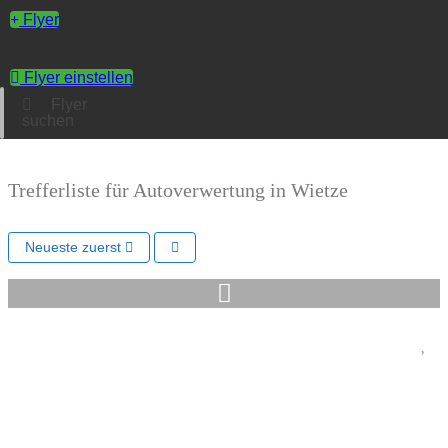
Flyer
Flyer einstellen
Flyer
suchen
Trefferliste für Autoverwertung in Wietze
Neueste zuerst