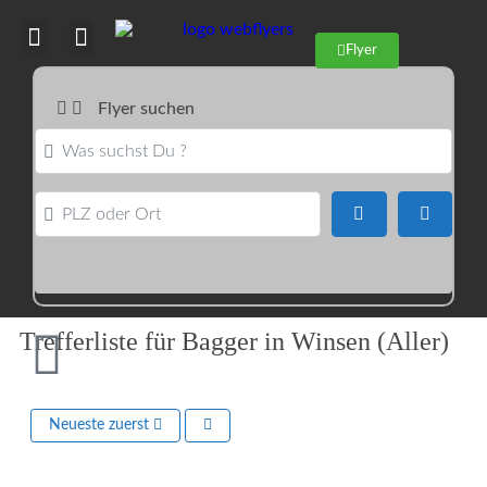
Flyer
Flyer suchen
Was suchst Du ?
PLZ oder Ort
Suchen
Advance
Trefferliste für Bagger in Winsen (Aller)
Neueste zuerst