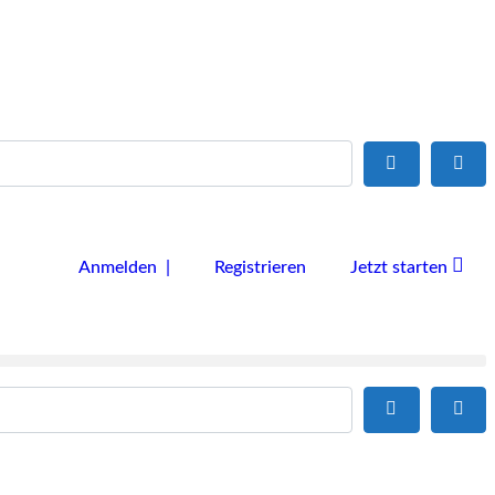
Suchen
Adv
Anmelden |
Registrieren
Jetzt starten
Suchen
Adv