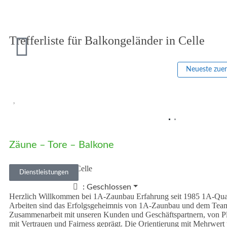
Trefferliste für Balkongeländer in Celle
Neueste zue
Vorheriges
Zäune – Tore – Balkone
Steinfurt 11
•
29227
Celle
Dienstleistungen
0174 3783579
:
Geschlossen
Herzlich Willkommen bei 1A-Zaunbau Erfahrung seit 1985 1A-Quali
Arbeiten sind das Erfolgsgeheimnis von 1A-Zaunbau und dem Team
Zusammenarbeit mit unseren Kunden und Geschäftspartnern, von Pl
mit Vertrauen und Fairness geprägt. Die Orientierung mit Mehrwert