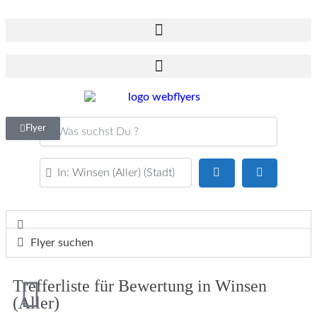
Was suchst Du ?
Flyer
PLZ oder Ort
Suchen
Advanced F
Flyer suchen
Trefferliste für Bewertung in Winsen
(Aller)