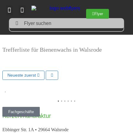
Flyer
Flyer suchen
Trefferliste für Bienenwachs in Walsrode
Neueste zuerst
Vorheriges
Nächs
Fachgeschäfte
Kerzenmanufaktur
Ebbinger Str. 1A
•
29664
Walsrode