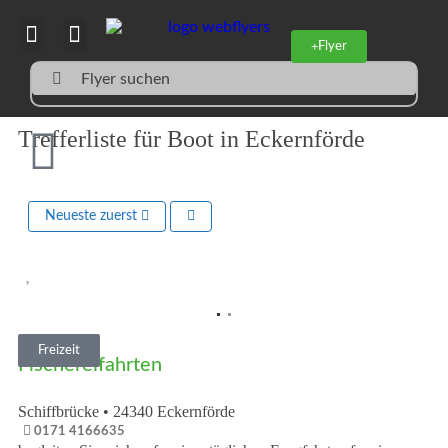
Flyer
Flyer suchen
Trefferliste für Boot in Eckernförde
Neueste zuerst
Vorheriges
Nächst
Freizeit
Fischereifahrten
Schiffbrücke
•
24340
Eckernförde
0171 4166635