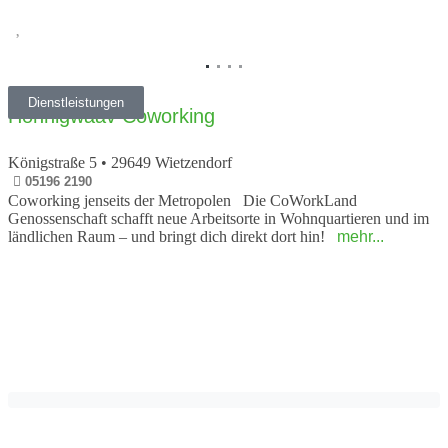
Vorheriges
Nächs
Dienstleistungen
Honnigwaav Coworking
Königstraße 5
•
29649
Wietzendorf
05196 2190
Coworking jenseits der Metropolen Die CoWorkLand
Genossenschaft schafft neue Arbeitsorte in Wohnquartieren und im
ländlichen Raum – und bringt dich direkt dort hin!
mehr...