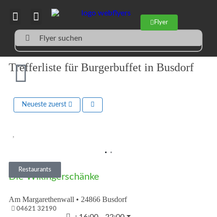
Flyer
Flyer suchen
Trefferliste für Burgerbuffet in Busdorf
Neueste zuerst
Vorheriges
Nächst
Restaurants
Die Wikingerschänke
Am Margarethenwall
•
24866
Busdorf
04621 32190