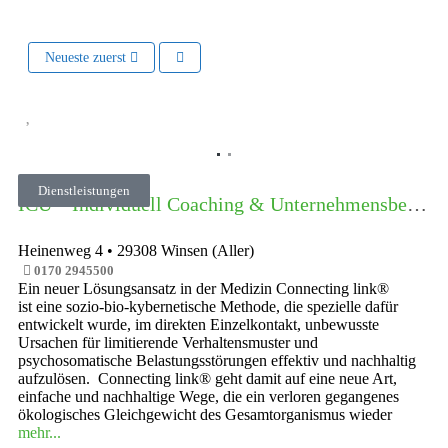
Neueste zuerst
Vorheriges
Nächste
Dienstleistungen
ICU – Individuell Coaching & Unternehmensberatung
Heinenweg 4
•
29308
Winsen (Aller)
0170 2945500
Ein neuer Lösungsansatz in der Medizin Connecting link®
ist eine sozio-bio-kybernetische Methode, die spezielle dafür
entwickelt wurde, im direkten Einzelkontakt, unbewusste
Ursachen für limitierende Verhaltensmuster und
psychosomatische Belastungsstörungen effektiv und nachhaltig
aufzulösen. Connecting link® geht damit auf eine neue Art,
einfache und nachhaltige Wege, die ein verloren gegangenes
ökologisches Gleichgewicht des Gesamtorganismus wieder
mehr...