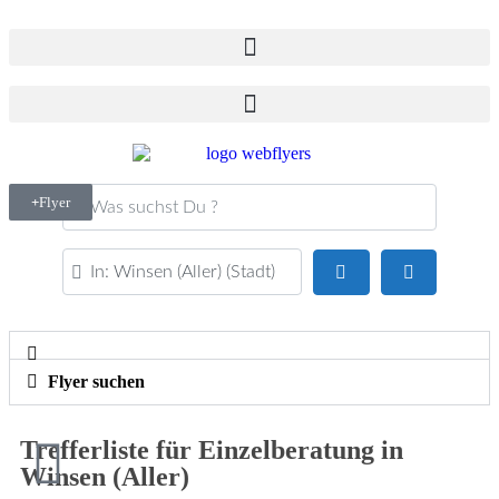
Was suchst Du ?
Flyer
PLZ oder Ort
Suchen
Advanced Fi
Flyer suchen
Trefferliste für Einzelberatung in
Winsen (Aller)