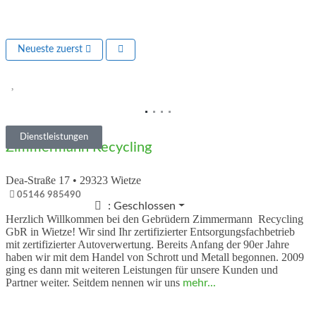
Neueste zuerst
Vorheriges
Nächs
Dienstleistungen
Zimmermann Recycling
Dea-Straße 17
•
29323
Wietze
05146 985490
:
Geschlossen
Herzlich Willkommen bei den Gebrüdern Zimmermann Recycling
GbR in Wietze! Wir sind Ihr zertifizierter Entsorgungsfachbetrieb
mit zertifizierter Autoverwertung. Bereits Anfang der 90er Jahre
haben wir mit dem Handel von Schrott und Metall begonnen. 2009
ging es dann mit weiteren Leistungen für unsere Kunden und
Partner weiter. Seitdem nennen wir uns
mehr...