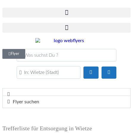
Was suchst Du ?
Flyer
PLZ oder Ort
Suchen
Advanced F
Flyer suchen
Trefferliste für Entsorgung in Wietze