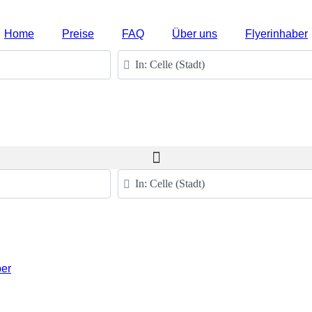
Home
Preise
FAQ
Über uns
Flyerinhaber
PLZ oder Ort
PLZ oder Ort
ber