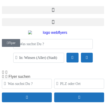
Was suchst Du ?
Flyer
PLZ oder Ort
Suchen
Advanced F
Flyer suchen
Was suchst Du ?
PLZ oder Ort
Suchen
Advanced Filte