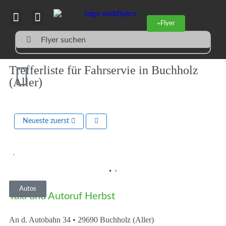
Flyer
Flyer suchen
Trefferliste für Fahrservie in Buchholz
(Aller)
Neueste zuerst
Vorheriges
Nächst
Autos
Taxi und Autoruf Herbst
An d. Autobahn 34
•
29690
Buchholz (Aller)