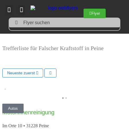
Flyer
Flyer suchen
Trefferliste für Falscher Kraftstoff in Peine
Neueste zuerst
Vorheriges
Nächs
Autos
Motorinnenreinigung
Im Orte 10
•
31228
Peine