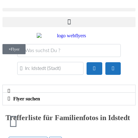
Was suchst Du ?
Flyer
PLZ oder Ort
Suchen
Advanced Fi
Flyer suchen
Trefferliste für Familienfotos in Idstedt