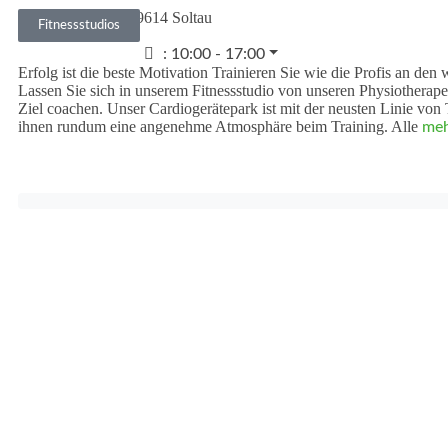
Mühlenweg 17
•
29614
Soltau
Fitnessstudios
05191 602880
:
10:00 - 17:00
Erfolg ist die beste Motivation Trainieren Sie wie die Profis an de
Lassen Sie sich in unserem Fitnessstudio von unseren Physiotherapeu
Ziel coachen. Unser Cardiogerätepark ist mit der neusten Linie von
ihnen rundum eine angenehme Atmosphäre beim Training. Alle
meh