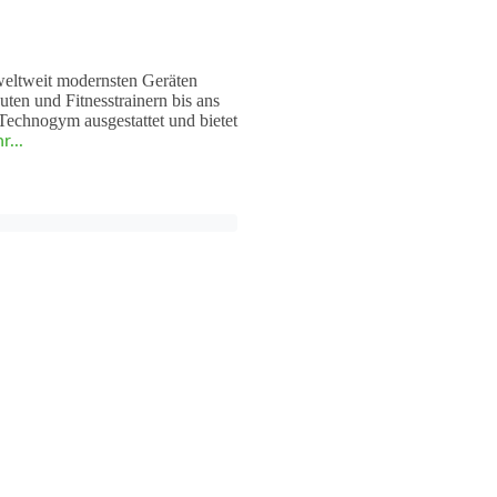
n weltweit modernsten Geräten
ten und Fitnesstrainern bis ans
 Technogym ausgestattet und bietet
r...