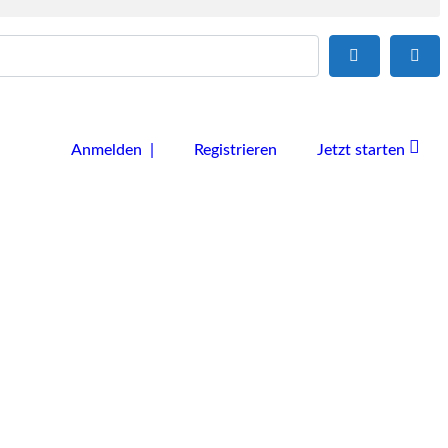
Suchen
Adv
Anmelden |
Registrieren
Jetzt starten